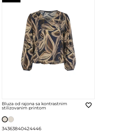
Bluza od rajona sa kontrastnim
stilizovanim printom
34
36
38
40
42
44
46