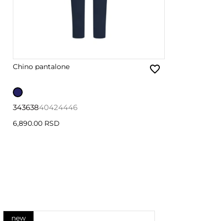
Chino pantalone
34
36
38
40
42
44
46
6,890.00 RSD
new