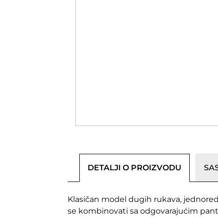
DETALJI O PROIZVODU
SA
Klasičan model dugih rukava, jednoredn
se kombinovati sa odgovarajućim pant