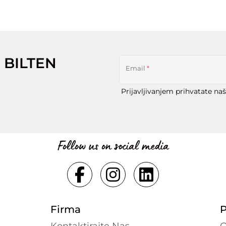
 BILTEN
Email
*
Prijavljivanjem prihvatate na
Follow us on social media
Firma
P
Kontaktirajte Nas
O