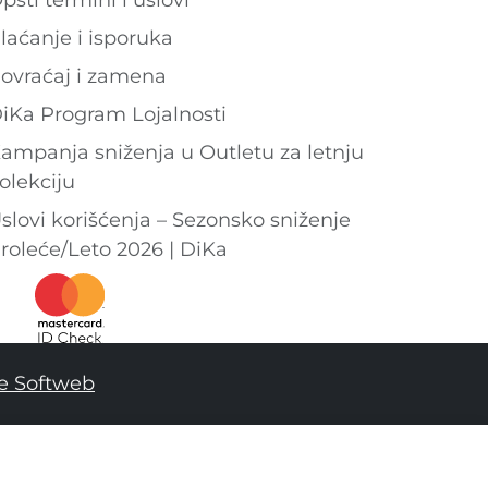
laćanje i isporuka
ovraćaj i zamena
iKa Program Lojalnosti
ampanja sniženja u Outletu za letnju
olekciju
slovi korišćenja – Sezonsko sniženje
roleće/Leto 2026 | DiKa
e Softweb
DODAJ U KORPU