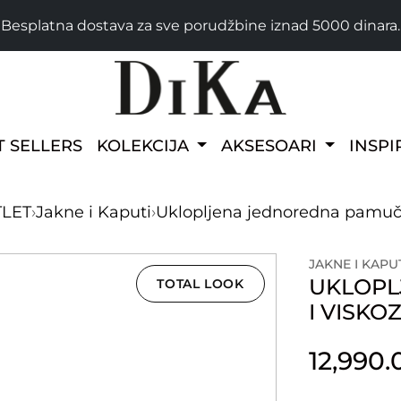
Besplatna dostava za sve porudžbine iznad 5000 dinara.
T SELLERS
KOLEKCIJA
AKSESOARI
INSPI
TLET
›
Jakne i Kaputi
›
Uklopljena jednoredna pamučn
JAKNE I KAPU
UKLOPL
TOTAL LOOK
I VISKO
12,990