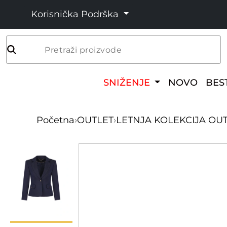
Korisnička Podrška
Pretraži proizvode
SNIŽENJE
NOVO
BES
Početna
›
OUTLET
›
LETNJA KOLEKCIJA OU