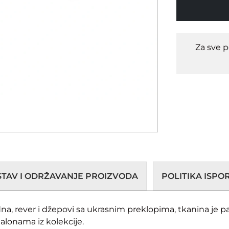
Za sve 
STAV I ODRŽAVANJE PROIZVODA
POLITIKA ISP
a, rever i džepovi sa ukrasnim preklopima, tkanina je pa
alonama iz kolekcije.