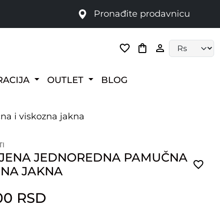
Pronađite prodavnicu
Language selec
RACIJA
OUTLET
BLOG
a i viskozna jakna
TI
JENA JEDNOREDNA PAMUČNA
ZNA JAKNA
.00 RSD