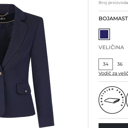
Broj proizvoda
BOJA
MAST
VELIČINA
34
36
Vodič za veli