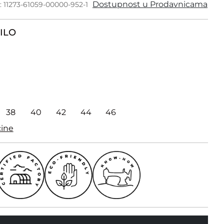
Dostupnost u Prodavnicama
: 11273-61059-00000-952-1
ILO
38
40
42
44
46
čine