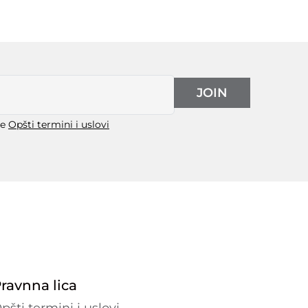
JOIN
še
Opšti termini i uslovi
ravnna lica
pšti termini i uslovi