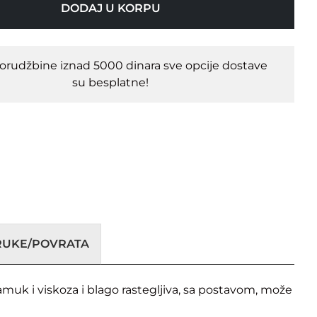
DODAJ U KORPU
porudžbine iznad 5000 dinara sve opcije dostave
su besplatne!
ORUKE/POVRATA
muk i viskoza i blago rastegljiva, sa postavom, može