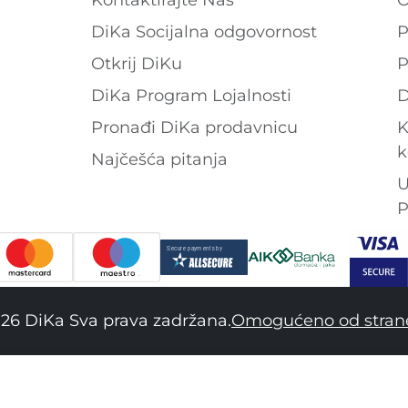
DiKa Socijalna odgovornost
P
Otkrij DiKu
P
DiKa Program Lojalnosti
D
Pronađi DiKa prodavnicu
K
k
Najčešća pitanja
U
P
26 DiKa Sva prava zadržana.
Omogućeno od stran
34
36
38
40
42
44
46