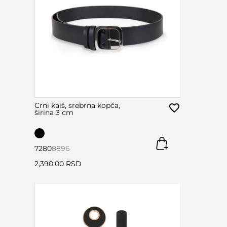
Crni kaiš, srebrna kopča,
širina 3 cm
72
80
88
96
2,390.00 RSD