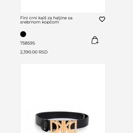
Fini crni kaiš za haljine sa
srebrnom kopčom
75
85
95
2,390.00 RSD