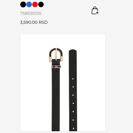
75
85
95
105
3,590.00 RSD