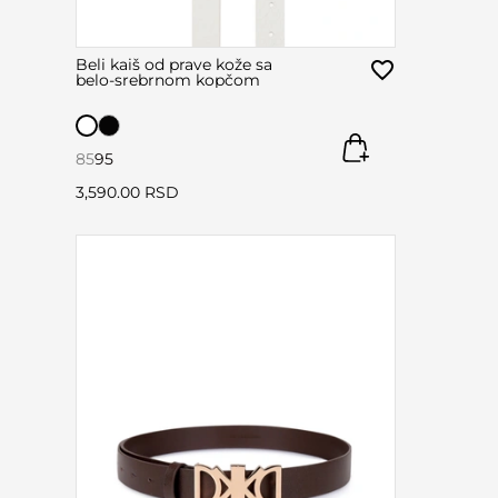
Beli kaiš od prave kože sa
belo-srebrnom kopčom
85
95
3,590.00 RSD