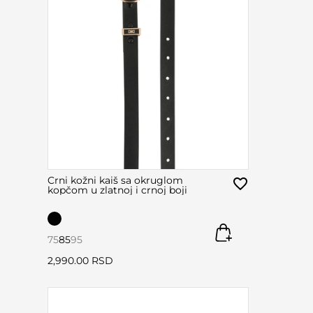
Crni kožni kaiš sa okruglom
kopčom u zlatnoj i crnoj boji
75
85
95
2,990.00 RSD