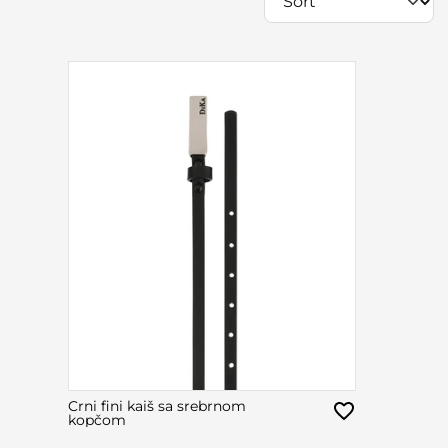
Crni fini kaiš sa srebrnom
kopčom