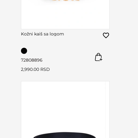
Kožni kaiš sa logom
72
80
88
96
2,990.00 RSD