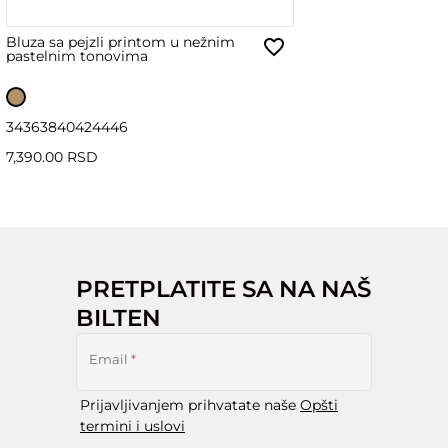
Bluza sa pejzli printom u nežnim
pastelnim tonovima
34
36
38
40
42
44
46
7,390.00 RSD
PRETPLATITE SA NA NAŠ
BILTEN
Email
*
Prijavljivanjem prihvatate naše
Opšti
termini i uslovi