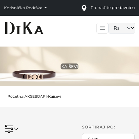
Pronađite prodavnicu
Korisnička Podrška
Language sele
KAIŠEVI
Početna
›
AKSESOARI
›
Kaiševi
SORTIRAJ PO: