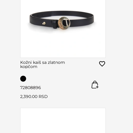
Kožni kaiš sa zlatnom
kopčom
72
80
88
96
2,390.00 RSD