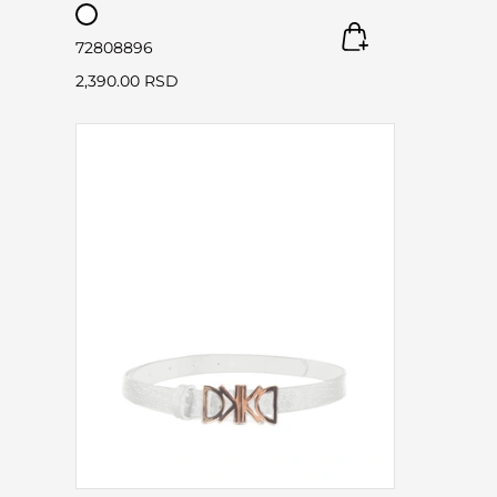
72
80
88
96
2,390.00 RSD