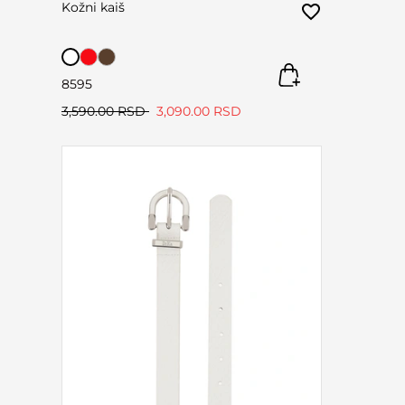
Kožni kaiš
85
95
3,590.00 RSD
3,090.00 RSD