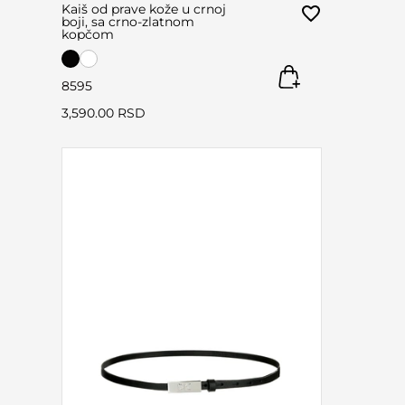
Kaiš od prave kože u crnoj
boji, sa crno-zlatnom
kopčom
85
95
3,590.00 RSD