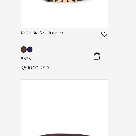
Kožni kaiš sa logom
85
95
3,590.00 RSD