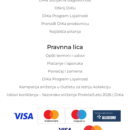
Otkrij DiKu
DiKa Program Lojalnosti
Pronađi DiKa prodavnicu
Najčešća pitanja
Pravnna lica
Opšti termini i uslovi
Plaćanje i isporuka
Povraćaj i zamena
DiKa Program Lojalnosti
Kampanja sniženja u Outletu za letnju kolekciju
Uslovi korišćenja – Sezonsko sniženje Proleće/Leto 2026 | DiKa