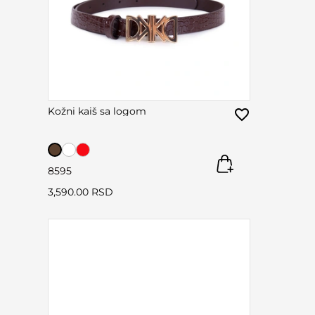
Kožni kaiš sa logom
85
95
3,590.00 RSD