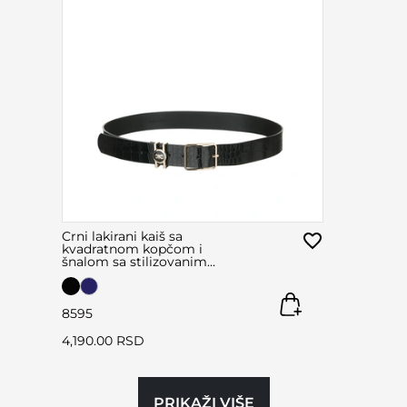
Crni lakirani kaiš sa
kvadratnom kopčom i
šnalom sa stilizovanim
logom u crnoj i zlatnoj boji
85
95
4,190.00 RSD
PRIKAŽI VIŠE