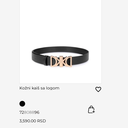
Kožni kaiš sa logom
72
80
88
96
3,590.00 RSD