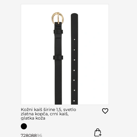
Kožni kaiš širine 1,5, svetlo
zlatna kopča, crni kaiš,
glatka koža
72
80
88
96