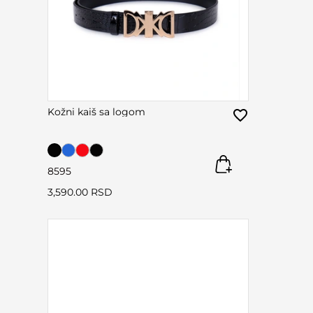
Kožni kaiš sa logom
85
95
3,590.00 RSD