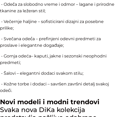
- Odeća za slobodno vreme i odmor – lagane i prirodne
tkanine za ležeran stil;
- Večernje haljine – sofisticirani dizajni za posebne
prilike;
- Svečana odeća – prefinjeni odevni predmeti za
proslave i elegantne događaje;
- Gornja odeća– kaputi, jakne i sezonski neophodni
predmeti;
- Šalovi – elegantni dodaci svakom stilu;
- Kožne torbe i dodaci – savršen završni detalj svakoj
odeći.
Novi modeli i modni trendovi
Svaka nova DiKa kolekcija