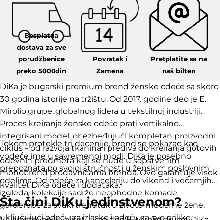
Besplatna
dostava za sve
porudžbenice
Povratak i
Pretplatite sa na
preko 5000din
Zamena
naš bilten
DiKa je bugarski premium brend ženske odeće sa skoro
30 godina istorije na tržištu. Od 2017. godine deo je E.
Mirolio grupe, globalnog lidera u tekstilnoj industriji.
Proces kreiranja ženske odeće prati vertikalno
integrisani model, obezbeđujući kompletan proizvodni
Tokom protekle tri decenije, brend se pokazao kao
ciklus – od razvoja tkanina i prediva do kreiranja gotovih
vodeće ime u savremenoj modi. DiKa je posebno
odevnih predmeta koji se nude u sopstvenim
prepoznata po svojoj stručnosti u ženskim poslovnim
monobrend prodavnicama brenda. Ovo garantuje visok
odelima. Od odeće za kancelariju do vikend i večernjih
kvalitet DiKa odeće i dodataka.
izgleda, kolekcije sadrže neophodne komade
Šta čini DiKu jedinstvenom?
garderobe za svaki trenutak u životu moderne žene,
uključujući odeću za izlaske i odeću za sve prilike.
1. Garantovani kvalitet – kao deo E. Mirolio grupe, DiKa