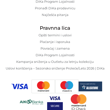
brenda. Pored poslovnih odela,
DiKa Program Lojalnosti
klasične košulje i stilski
Pronađi DiKa prodavnicu
kombinezoni su takođe među
Najčešća pitanja
najpopularnijim artiklima u
Pravnna lica
portfoliju brenda.
Opšti termini i uslovi
Plaćanje i isporuka
Povraćaj i zamena
DiKa Program Lojalnosti
Kampanja sniženja u Outletu za letnju kolekciju
Uslovi korišćenja – Sezonsko sniženje Proleće/Leto 2026 | DiKa