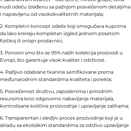
nudi odeću izrađenu sa pažnjom posvećenom detaljima
i napravljenu od visokokvalitetnih materijala;
2. Kompletni koncept odeće koji omogućava kupcima
da lako kreiraju kompletan izgled jednom posetom
fizičkoj ili onlajn prodavnici;
3. Ponosni smo što se 95% naših kolekcija proizvodi u
Evropi, što garantuje visok kvalitet i održivost.
4. Pažljivo odabrane tkanine sertifikovane prema
međunarodnim standardima kvaliteta i porekla;
5. Posvećenost društvu, zaposlenima i prirodnim
resursima kroz odgovorno nabavljanje materijala,
kontrolisane količine proizvodnje i upravljanje zalihama;
6. Transparentan i sledljiv proces proizvodnje koji je u
skladu sa ekološkim standardima za održivo upravljanje