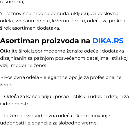
resursima;
7. Raznovrsna modna ponuda, uključujući poslovna
odela, svečanu odeću, ležernu odeću, odeću za preko i
širok asortiman dodataka.
Asortiman proizvoda na
DIKA.RS
Otkrijte širok izbor moderne ženske odeće i dodataka
dizajniranih sa pažnjom posvećenom detaljima i stilskoj
viziji moderne žene:
- Poslovna odela – elegantne opcije za profesionalne
žene;
- Odeća za kancelariju i posao – stilski i udobni dizajni za
radno mesto;
- Ležerna i svakodnevna odeća – kombinovanje
udobnosti i elegancije za slobodno vreme;