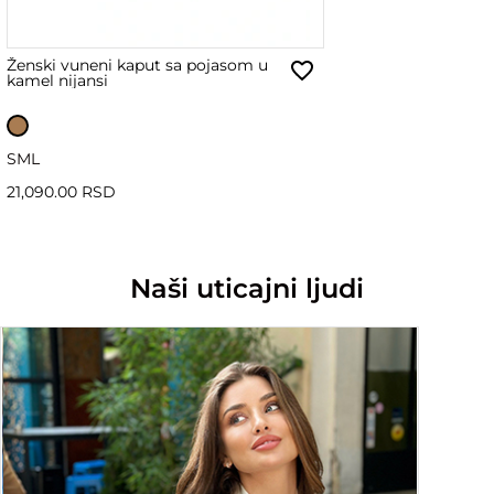
Ženski vuneni kaput sa pojasom u
kamel nijansi
S
M
L
21,090.00 RSD
Naši uticajni ljudi