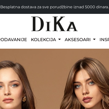
Besplatna dostava za sve porudžbine iznad 5000 dinara.
RODAVANIJE
KOLEKCIJA
AKSESOARI
INS