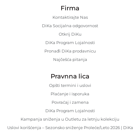
Firma
Kontaktirajte Nas
DiKa Socijalna odgovornost
Otkrij DiKu
DiKa Program Lojalnosti
Pronađi DiKa prodavnicu
Najčešća pitanja
Pravnna lica
Opšti termini i uslovi
Plaćanje i isporuka
Povraćaj i zamena
DiKa Program Lojalnosti
Kampanja sniženja u Outletu za letnju kolekciju
Uslovi korišćenja – Sezonsko sniženje Proleće/Leto 2026 | DiKa