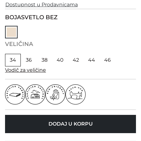
Dostupnost u Prodavnicama
BOJA
SVETLO BEZ
VELIČINA
34
36
38
40
42
44
46
Vodič za veličine
DODAJ U KORPU