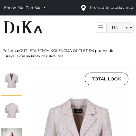
Pronađite prodavnicu
Korisnička Podrška
Language sele
Početna
›
OUTLET
›
LETNJA KOLEKCIJA OUTLET
›
Svi proizvodi
›
Lureks jakna sa kratkim rukavima
TOTAL LOOK