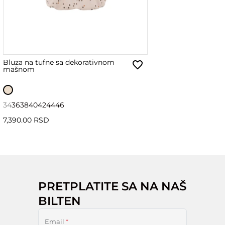
Bluza na tufne sa dekorativnom
mašnom
34
36
38
40
42
44
46
7,390.00 RSD
PRETPLATITE SA NA NAŠ
BILTEN
Email
*