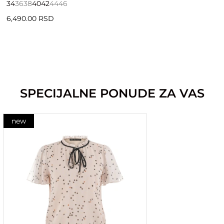
34
36
38
40
42
44
46
6,490.00 RSD
SPECIJALNE PONUDE ZA VAS
new