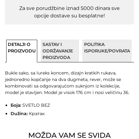
Za sve porudžbine iznad 5000 dinara sve
opcije dostave su besplatne!
DETALJI O
SASTAV I
POLITIKA
PROIZVODU
ODRŽAVANJE
ISPORUKE/POVRATA
PROIZVODA
Bukle sako, sa lureks koncem, dizajn kratkih rukava,
jednoredno kopčanje na dva dugmeta, rever, može se
kombinovati sa odgovarajućom suknjom iz kolekcije,
model je stavljen. Model je visok 176 cm i nosi veličinu 36.
Боја:
SVETLO BEZ
Dužina:
Кратак
MOŽDA VAM SE SVIDA