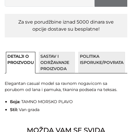
Za sve porudžbine iznad 5000 dinara sve
opcije dostave su besplatne!
DETALJI O
SASTAV I
POLITIKA
PROIZVODU
ODRŽAVANJE
ISPORUKE/POVRATA
PROIZVODA
Elegantan casual model sa ravnom nogavicom sa
porubom od lana i pamuka, tkanina podseća na teksas.
Боја:
TAMNO MORSKO PLAVO
Stil:
Van grada
MOŽDA VAM SE SVIDA