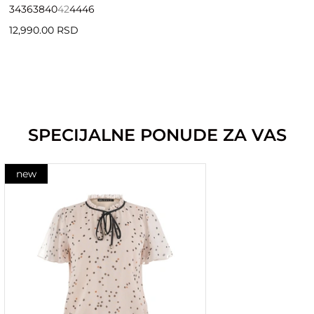
34
36
38
40
42
44
46
12,990.00 RSD
SPECIJALNE PONUDE ZA VAS
new