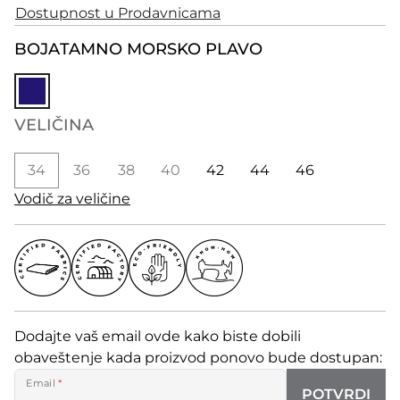
Dostupnost u Prodavnicama
BOJA
TAMNO MORSKO PLAVO
VELIČINA
34
36
38
40
42
44
46
Vodič za veličine
Dodajte vaš email ovde kako biste dobili
obaveštenje kada proizvod ponovo bude dostupan:
Email
*
POTVRDI