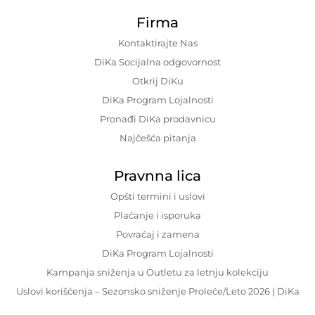
Firma
Kontaktirajte Nas
DiKa Socijalna odgovornost
Otkrij DiKu
DiKa Program Lojalnosti
Pronađi DiKa prodavnicu
Najčešća pitanja
Pravnna lica
Opšti termini i uslovi
Plaćanje i isporuka
Povraćaj i zamena
DiKa Program Lojalnosti
Kampanja sniženja u Outletu za letnju kolekciju
Uslovi korišćenja – Sezonsko sniženje Proleće/Leto 2026 | DiKa