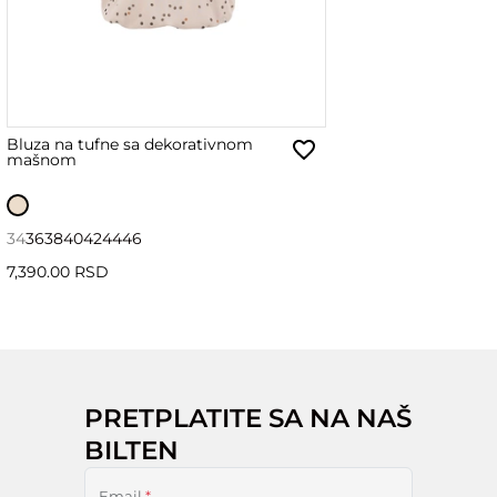
Bluza na tufne sa dekorativnom
mašnom
34
36
38
40
42
44
46
7,390.00 RSD
PRETPLATITE SA NA NAŠ
BILTEN
Email
*