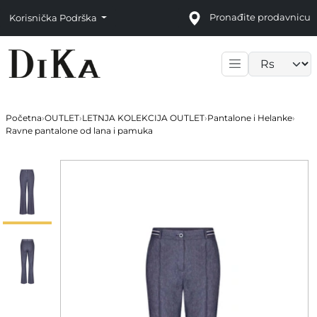
Pronađite prodavnicu
Korisnička Podrška
Language sele
Početna
›
OUTLET
›
LETNJA KOLEKCIJA OUTLET
›
Pantalone i Helanke
›
Ravne pantalone od lana i pamuka