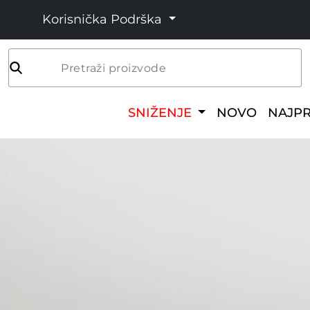
Korisnička Podrška
Pretraži proizvode
SNIŽENJE
NOVO
NAJP