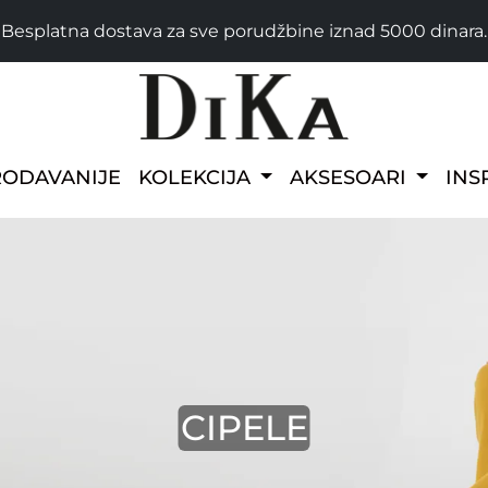
Besplatna dostava za sve porudžbine iznad 5000 dinara.
RODAVANIJE
KOLEKCIJA
AKSESOARI
INS
CIPELE