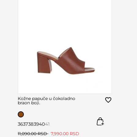
Kožne papuče u čokoladno
braon boji.
36
37
38
39
40
41
11,090.00 RSD
7,990.00 RSD