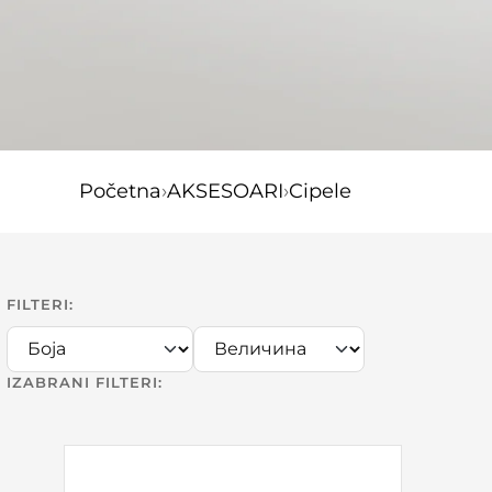
Početna
›
AKSESOARI
›
Cipele
FILTERI:
IZABRANI FILTERI: