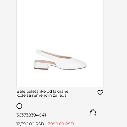
Bele baletanke od lakirane
kože sa remenom za leđa
36
37
38
39
40
41
12,390.00 RSD
7,990.00 RSD