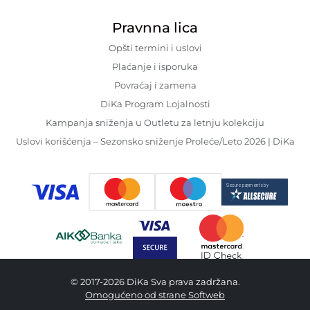
Pravnna lica
Opšti termini i uslovi
Plaćanje i isporuka
Povraćaj i zamena
DiKa Program Lojalnosti
Kampanja sniženja u Outletu za letnju kolekciju
Uslovi korišćenja – Sezonsko sniženje Proleće/Leto 2026 | DiKa
© 2017-2026 DiKa Sva prava zadržana.
Omogućeno od strane Softweb