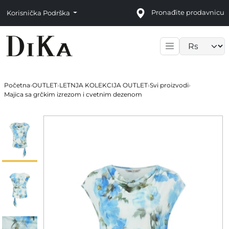
Pronađite prodavnicu
Korisnička Podrška
Language sele
Početna
›
OUTLET
›
LETNJA KOLEKCIJA OUTLET
›
Svi proizvodi
›
Majica sa grčkim izrezom i cvetnim dezenom