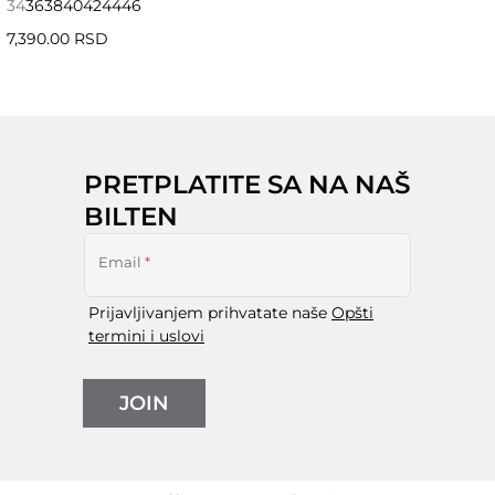
34
36
38
40
42
44
46
7,390.00 RSD
PRETPLATITE SA NA NAŠ
BILTEN
Email
*
Prijavljivanjem prihvatate naše
Opšti
termini i uslovi
JOIN