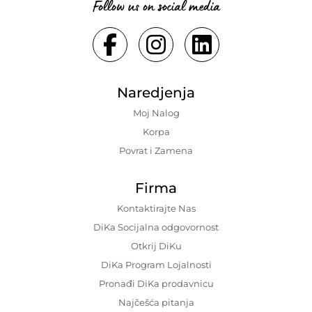
Follow us on social media
Naredjenja
Moj Nalog
Korpa
Povrat i Zamena
Firma
Kontaktirajte Nas
DiKa Socijalna odgovornost
Otkrij DiKu
DiKa Program Lojalnosti
Pronađi DiKa prodavnicu
Najčešća pitanja