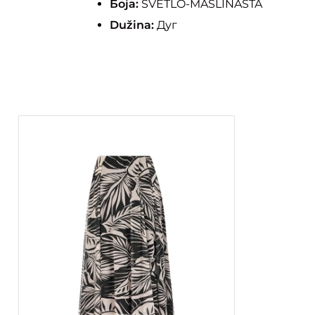
Боја:
SVETLO-MASLINASTA
Dužina:
Дуг