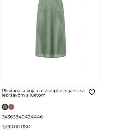
Plisirana suknja u eukaliptus nijansi sa
lepršavom siluetom
34
36
38
40
42
44
46
7,390.00 RSD