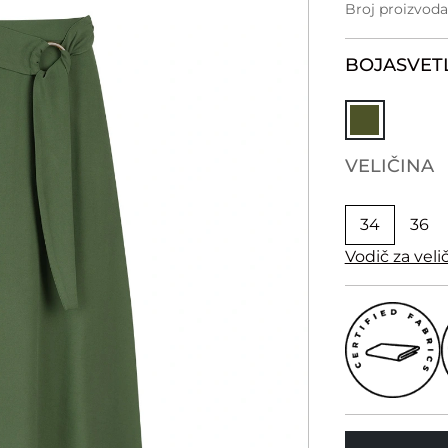
Broj proizvoda
BOJA
SVET
VELIČINA
34
36
Vodič za veli