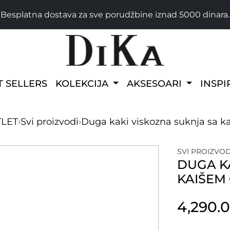
Besplatna dostava za sve porudžbine iznad 5000 dinara.
T SELLERS
KOLEKCIJA
AKSESOARI
INSPI
TLET
›
Svi proizvodi
›
Duga kaki viskozna suknja sa k
SVI PROIZVOD
DUGA K
KAIŠEM
4,290.