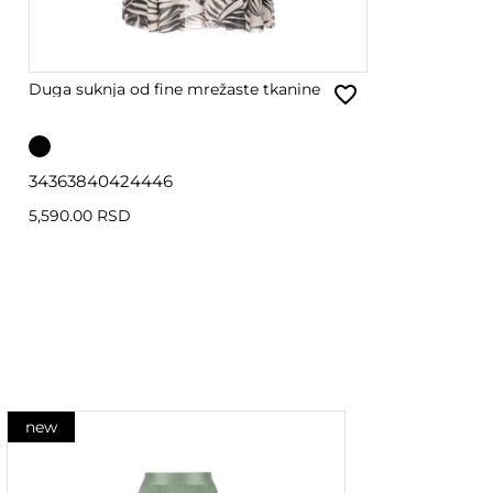
Duga suknja od fine mrežaste tkanine
34
36
38
40
42
44
46
5,590.00 RSD
new