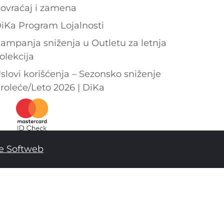
ovraćaj i zamena
iKa Program Lojalnosti
ampanja sniženja u Outletu za letnja
olekcija
slovi korišćenja – Sezonsko sniženje
roleće/Leto 2026 | DiKa
e Softweb
DODAJ U KORPU