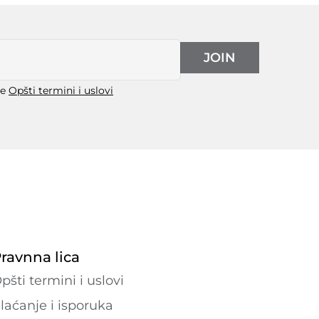
JOIN
še
Opšti termini i uslovi
ravnna lica
pšti termini i uslovi
laćanje i isporuka