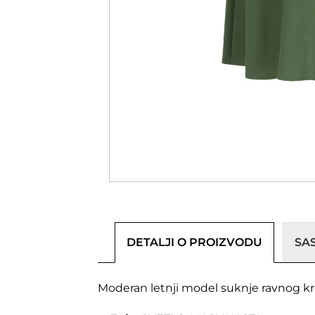
DETALJI O PROIZVODU
SA
Moderan letnji model suknje ravnog kro