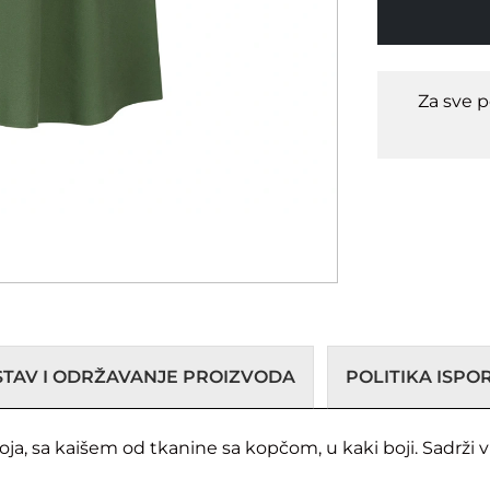
Za sve 
STAV I ODRŽAVANJE PROIZVODA
POLITIKA ISP
ja, sa kaišem od tkanine sa kopčom, u kaki boji. Sadrži 