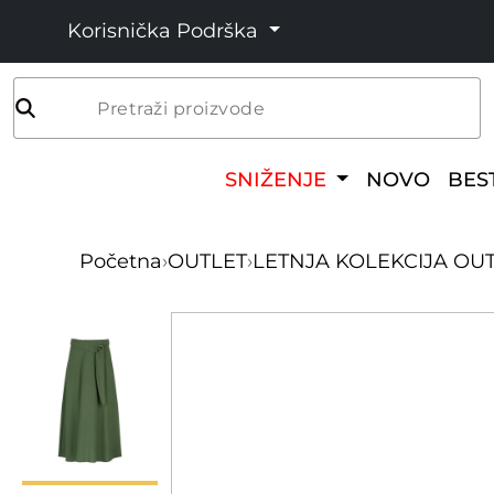
Korisnička Podrška
Pretraži proizvode
SNIŽENJE
NOVO
BES
Početna
›
OUTLET
›
LETNJA KOLEKCIJA OU