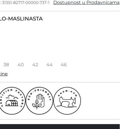
Dostupnost u Prodavnicama
: 31351-82717-00000-73T-1
LO-MASLINASTA
38
40
42
44
46
čine