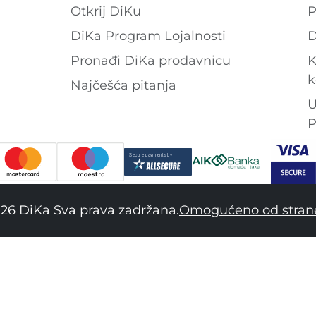
Otkrij DiKu
P
DiKa Program Lojalnosti
D
Pronađi DiKa prodavnicu
K
k
Najčešća pitanja
U
P
26 DiKa Sva prava zadržana.
Omogućeno od stran
34
36
38
40
42
44
46