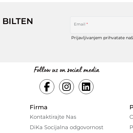
 BILTEN
Email
*
Prijavljivanjem prihvatate na
Follow us on social media
Firma
P
Kontaktirajte Nas
O
DiKa Socijalna odgovornost
P