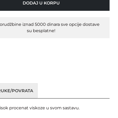
DODAJ U KORPU
porudžbine iznad 5000 dinara sve opcije dostave
su besplatne!
ORUKE/POVRATA
visok procenat viskoze u svom sastavu.