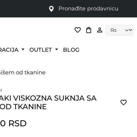
Pronađite prodavnicu
Language selec
RACIJA
OUTLET
BLOG
aišem od tkanine
I
AKI VISKOZNA SUKNJA SA
 OD TKANINE
00 RSD