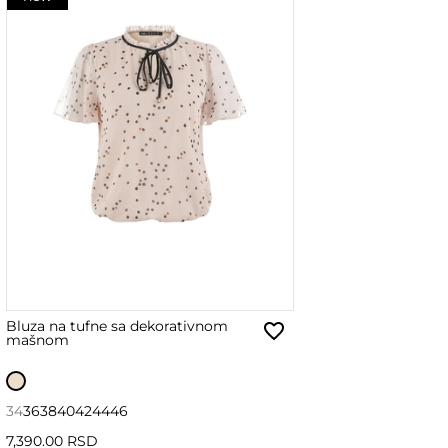
Bluza na tufne sa dekorativnom
mašnom
34
36
38
40
42
44
46
7,390.00 RSD