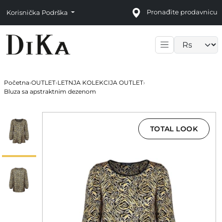
Pronađite prodavnicu
Korisnička Podrška
Language sele
Početna
›
OUTLET
›
LETNJA KOLEKCIJA OUTLET
›
Bluza sa apstraktnim dezenom
TOTAL LOOK