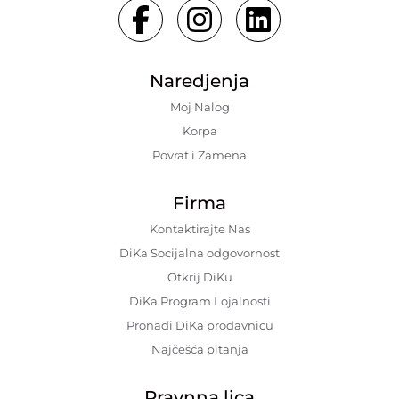
Naredjenja
Moj Nalog
Korpa
Povrat i Zamena
Firma
Kontaktirajte Nas
DiKa Socijalna odgovornost
Otkrij DiKu
DiKa Program Lojalnosti
Pronađi DiKa prodavnicu
Najčešća pitanja
Pravnna lica