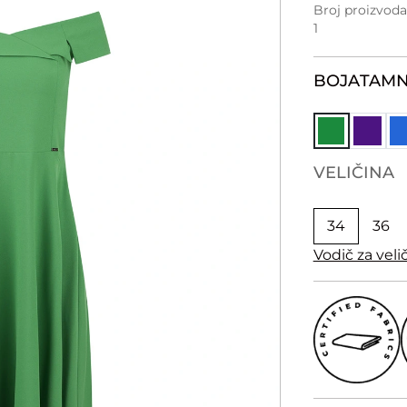
Broj proizvod
1
BOJA
TAMN
VELIČINA
34
36
Vodič za veli