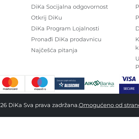
DiKa Socijalna odgovornost
P
Otkrij DiKu
P
DiKa Program Lojalnosti
D
Pronađi DiKa prodavnicu
K
k
Najčešća pitanja
U
P
26 DiKa Sva prava zadržana.
Omogućeno od stran
34
36
38
40
4