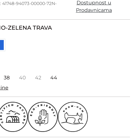
Dostupnost u
a: 41748-94073-00000-72N-
Prodavnicama
O-ZELENA TRAVA
38
40
42
44
čine