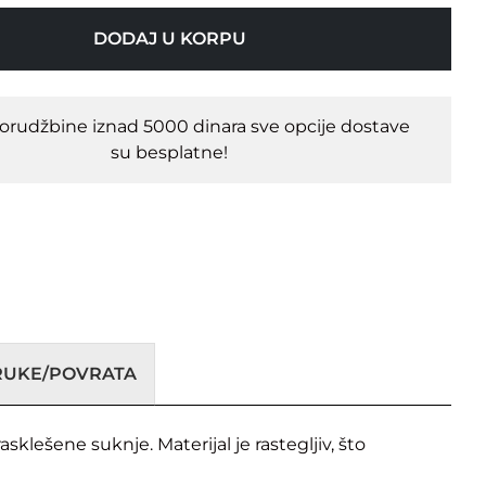
DODAJ U KORPU
porudžbine iznad 5000 dinara sve opcije dostave
su besplatne!
ORUKE/POVRATA
klešene suknje. Materijal je rastegljiv, što