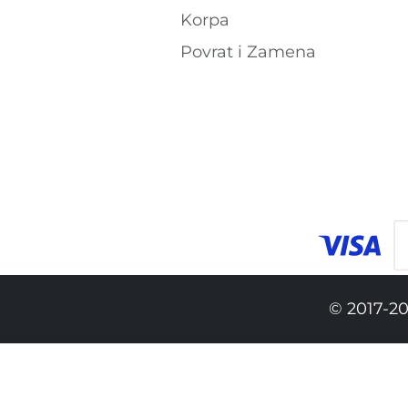
Korpa
Povrat i Zamena
© 2017-20
13,590.00 RSD
9,890.00 RSD