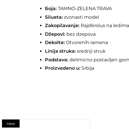
Боја:
TAMNO-ZELENA TRAVA
Silueta:
zvonasti model
Zakopčavanje:
Rajsferslus na ledim
Džepovi:
bez dzepova
Dekoltе:
Otvorenih ramena
Linija struka:
srednji struk
Podstava:
delimicno postavljen gorn
Proizvedeno u:
Srbija
new