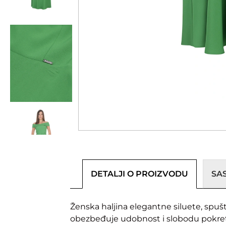
DETALJI O PROIZVODU
SA
Ženska haljina elegantne siluete, spušte
obezbeđuje udobnost i slobodu pokreta