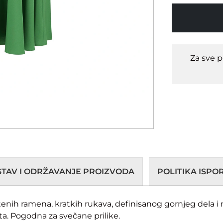
Za sve 
STAV I ODRŽAVANJE PROIZVODA
POLITIKA ISP
nih ramena, kratkih rukava, definisanog gornjeg dela i ras
. Pogodna za svečane prilike.