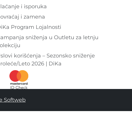
laćanje i isporuka
ovraćaj i zamena
iKa Program Lojalnosti
ampanja sniženja u Outletu za letnju
olekciju
slovi korišćenja – Sezonsko sniženje
roleće/Leto 2026 | DiKa
e Softweb
2
44
DODAJ U KORPU