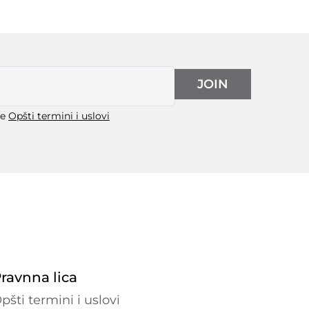
JOIN
še
Opšti termini i uslovi
ravnna lica
pšti termini i uslovi