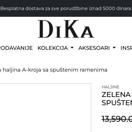
Besplatna dostava za sve porudžbine iznad 5000 dinara.
RODAVANIJE
KOLEKCIJA
AKSESOARI
INS
ka haljina A-kroja sa spuštenim ramenima
HALJINE
ZELENA 
SPUŠTE
13,590