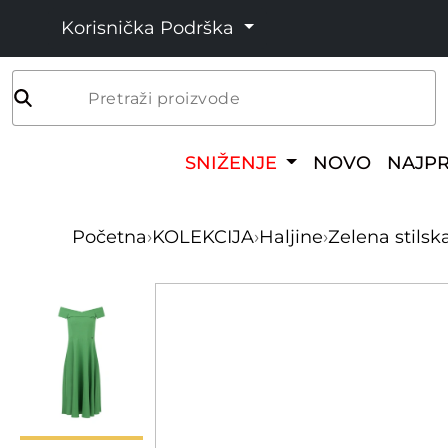
Korisnička Podrška
Pretraži proizvode
SNIŽENJE
NOVO
NAJP
Početna
›
KOLEKCIJA
›
Haljine
›
Zelena stils