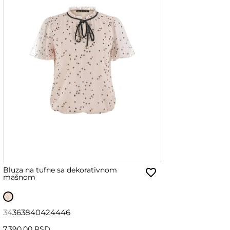
Bluza na tufne sa dekorativnom
mašnom
34
36
38
40
42
44
46
7,390.00 RSD