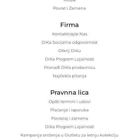
Povrat i Zamena
Firma
Kontaktirajte Nas
DiKa Socijalna odgovornost
Otkrij DiKu
DiKa Program Lojalnosti
Pronađi DiKa prodavnicu
Najčešća pitanja
Pravnna lica
Opšti termini i uslovi
Plaćanje i isporuka
Povraćaj i zamena
DiKa Program Lojalnosti
Kampanja sniženja u Outletu za letnju kolekciju