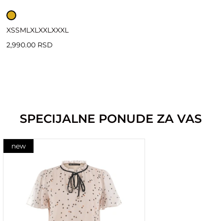
XS
S
M
L
XL
XXL
XXXL
2,990.00 RSD
SPECIJALNE PONUDE ZA VAS
new