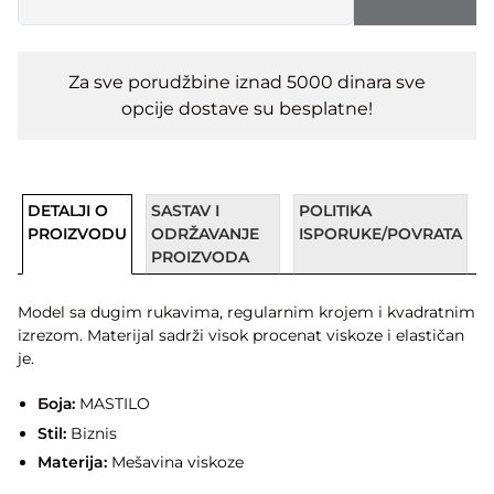
Za sve porudžbine iznad 5000 dinara sve
opcije dostave su besplatne!
DETALJI O
SASTAV I
POLITIKA
PROIZVODU
ODRŽAVANJE
ISPORUKE/POVRATA
PROIZVODA
Model sa dugim rukavima, regularnim krojem i kvadratnim
izrezom. Materijal sadrži visok procenat viskoze i elastičan
je.
Боја:
MASTILO
Stil:
Biznis
Materija:
Mešavina viskoze