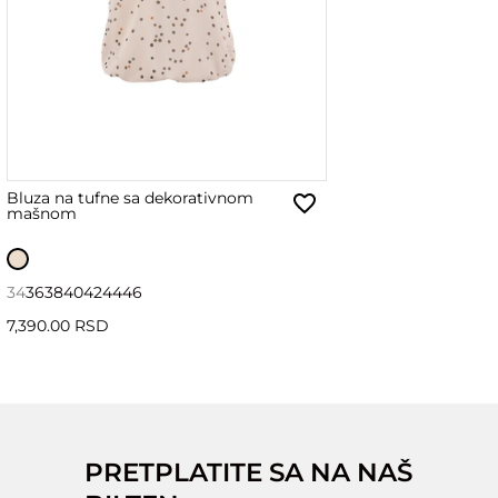
Bluza na tufne sa dekorativnom
mašnom
34
36
38
40
42
44
46
7,390.00 RSD
PRETPLATITE SA NA NAŠ