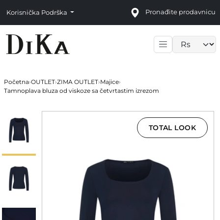
Pronađite prodavnicu
Korisnička Podrška
Language sele
Početna
›
OUTLET
›
ZIMA OUTLET
›
Majice
›
Tamnoplava bluza od viskoze sa četvrtastim izrezom
TOTAL LOOK