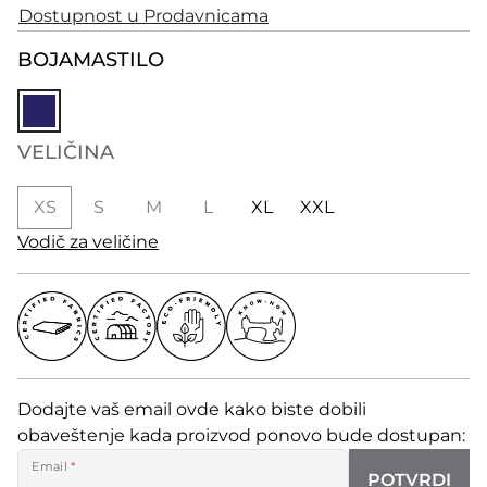
Dostupnost u Prodavnicama
BOJA
MASTILO
VELIČINA
XS
S
M
L
XL
XXL
Vodič za veličine
Dodajte vaš email ovde kako biste dobili
obaveštenje kada proizvod ponovo bude dostupan:
Email
*
POTVRDI