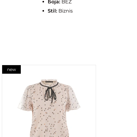
Боја:
BEZ
Stil:
Biznis
new