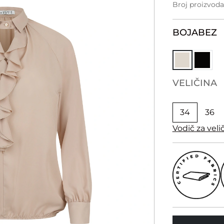
Broj proizvoda
BOJA
BEZ
VELIČINA
34
36
Vodič za veli