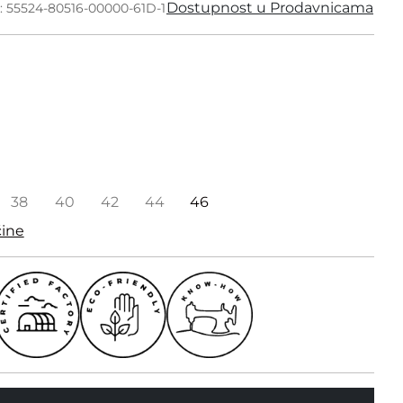
Dostupnost u Prodavnicama
: 55524-80516-00000-61D-1
38
40
42
44
46
čine