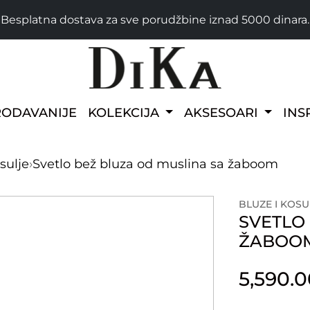
Besplatna dostava za sve porudžbine iznad 5000 dinara.
RODAVANIJE
KOLEKCIJA
AKSESOARI
INS
sulje
›
Svetlo bež bluza od muslina sa žaboom
BLUZE I KOSU
SVETLO
ŽABOO
5,590.