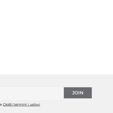
JOIN
še
Opšti termini i uslovi