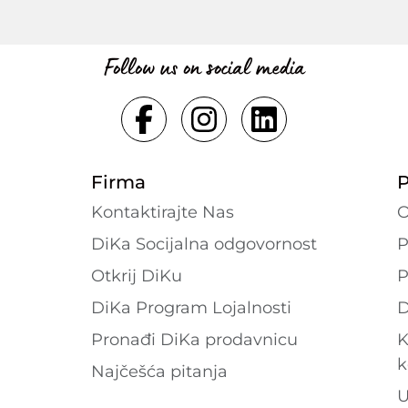
Follow us on social media
Firma
P
Kontaktirajte Nas
O
DiKa Socijalna odgovornost
P
Otkrij DiKu
P
DiKa Program Lojalnosti
D
Pronađi DiKa prodavnicu
K
k
Najčešća pitanja
U