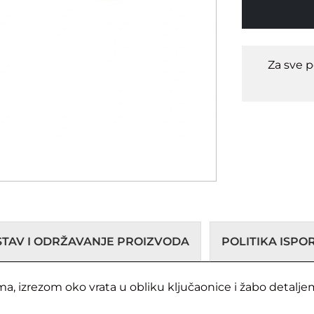
Za sve 
STAV I ODRŽAVANJE PROIZVODA
POLITIKA ISP
izrezom oko vrata u obliku ključaonice i žabo detaljem,