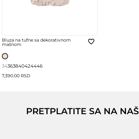
Bluza na tufne sa dekorativnom
mašnom
34
36
38
40
42
44
46
7,390.00 RSD
PRETPLATITE SA NA NAŠ