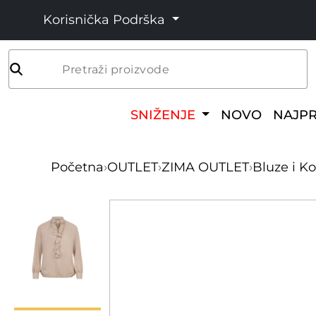
Korisnička Podrška
Pretraži proizvode
SNIŽENJE
NOVO
NAJP
Početna
›
OUTLET
›
ZIMA OUTLET
›
Bluze i Ko