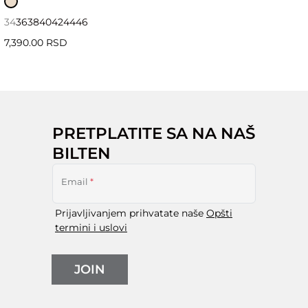
34
36
38
40
42
44
46
7,390.00 RSD
PRETPLATITE SA NA NAŠ
BILTEN
Email
*
Prijavljivanjem prihvatate naše
Opšti
termini i uslovi
JOIN