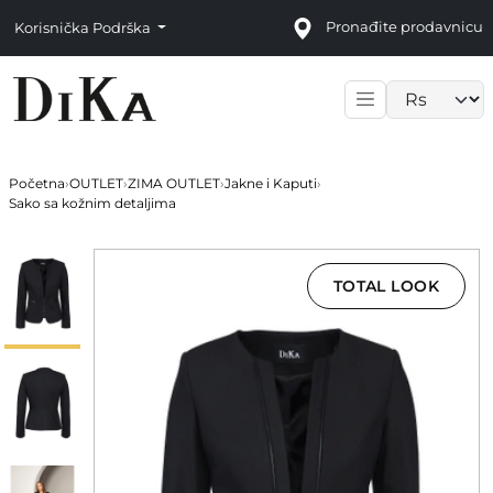
Pronađite prodavnicu
Korisnička Podrška
Language sele
Početna
›
OUTLET
›
ZIMA OUTLET
›
Jakne i Kaputi
›
Sako sa kožnim detaljima
TOTAL LOOK