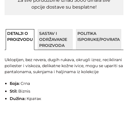
Za sve porudžbine iznad 5000 dinara sve
opcije dostave su besplatne!
DETALJI O
SASTAV I
POLITIKA
PROIZVODU
ODRŽAVANJE
ISPORUKE/POVRATA
PROIZVODA
Uklopljen, bez revera, dugih rukava, okrugli izrez, reciklirani
poliester i viskoza, delikatne kožne ivice, mogu se upariti sa
pantalonama, suknjama i haljinama iz kolekcije
Боја:
Crna
Stil:
Biznis
Dužina:
Кратак