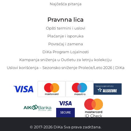
Najčešća pitanja
Pravnna lica
Opšti termini i uslovi
Plaćanje i isporuka
Povraćaj i zamena
DiKa Program Lojalnosti
Kampanja sniženja u Outletu za letnju kolekciju
Uslovi korišćenja – Sezonsko sniženje Proleće/Leto 2026 | DiKa
© 2017-2026 DiKa Sva prava zadržana.