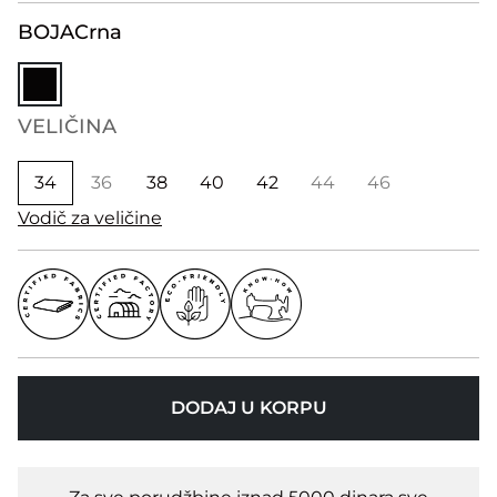
BOJA
Crna
VELIČINA
34
36
38
40
42
44
46
Vodič za veličine
DODAJ U KORPU