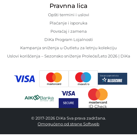
Pravnna lica
Opšti termini i uslovi
Plaćanje i isporuka
Povraćaj i zamena
DiKa Program Lojalnosti
Kampanja sniženja u Outletu za letnju kolekciju
Uslovi korišćenja – Sezonsko sniženje Proleće/Leto 2026 | DiKa
© 2017-2026 DiKa Sva prava zadržana.
Omogućeno od strane Softweb