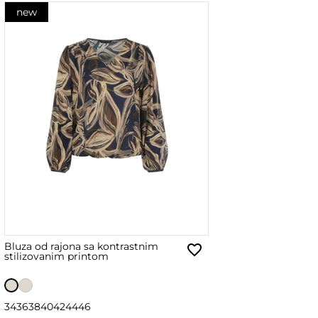
new
Bluza od rajona sa kontrastnim
stilizovanim printom
34
36
38
40
42
44
46