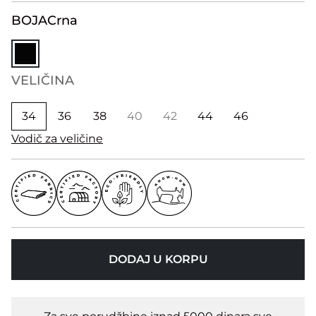
BOJA
Crna
VELIČINA
34
36
38
40
42
44
46
Vodič za veličine
DODAJ U KORPU