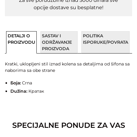
Za sve porudžbine iznad 5000 dinara sve
opcije dostave su besplatne!
DETALJI O
SASTAV I
POLITIKA
PROIZVODU
ODRŽAVANJE
ISPORUKE/POVRATA
PROIZVODA
Kratki, uklopljeni stil iznad kolena sa detaljima od šifona sa
naborima sa obe strane
Боја:
Crna
Dužina:
Кратак
SPECIJALNE PONUDE ZA VAS