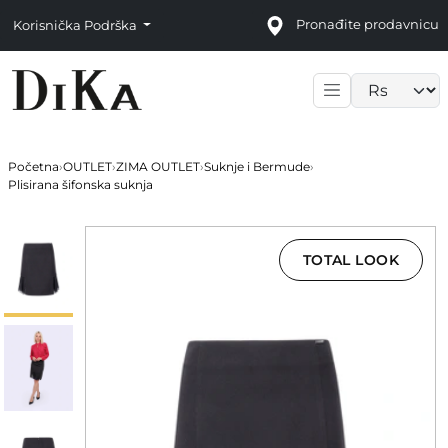
Pronađite prodavnicu
Korisnička Podrška
Language sele
Početna
›
OUTLET
›
ZIMA OUTLET
›
Suknje i Bermude
›
Plisirana šifonska suknja
TOTAL LOOK