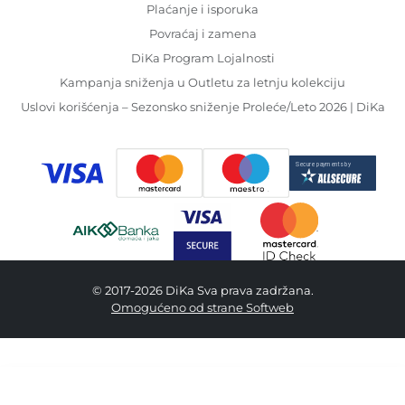
Plaćanje i isporuka
Povraćaj i zamena
DiKa Program Lojalnosti
Kampanja sniženja u Outletu za letnju kolekciju
Uslovi korišćenja – Sezonsko sniženje Proleće/Leto 2026 | DiKa
© 2017-2026 DiKa Sva prava zadržana.
Omogućeno od strane Softweb
2,490.00 RSD