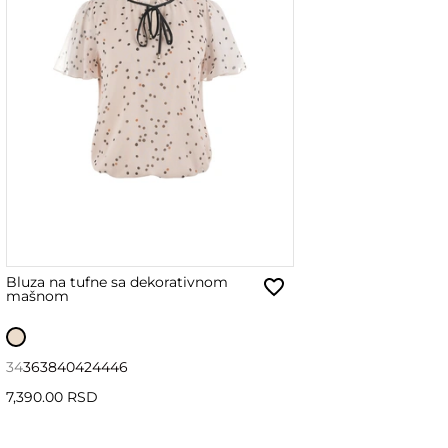
Bluza na tufne sa dekorativnom
mašnom
34
36
38
40
42
44
46
7,390.00 RSD