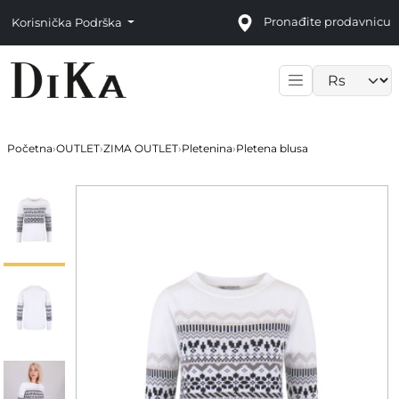
Pronađite prodavnicu
Korisnička Podrška
Language sele
Početna
›
OUTLET
›
ZIMA OUTLET
›
Pletenina
›
Pletena blusa