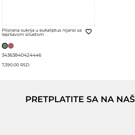
Plisirana suknja u eukaliptus nijansi sa
lepršavom siluetom
34
36
38
40
42
44
46
7,390.00 RSD
PRETPLATITE SA NA NAŠ