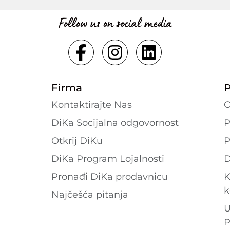
Follow us on social media
Firma
P
Kontaktirajte Nas
O
DiKa Socijalna odgovornost
P
Otkrij DiKu
P
DiKa Program Lojalnosti
D
Pronađi DiKa prodavnicu
K
k
Najčešća pitanja
U
P