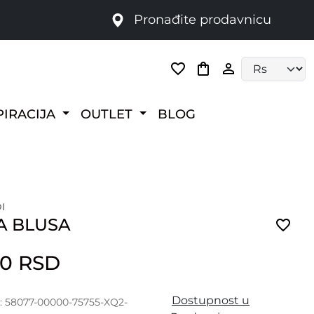
Pronađite prodavnicu
Language selec
PIRACIJA
OUTLET
BLOG
I
A BLUSA
00 RSD
Dostupnost u
a: 58077-00000-75755-XQ2-