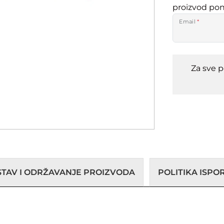
proizvod po
Email
*
Za sve 
STAV I ODRŽAVANJE PROIZVODA
POLITIKA ISP