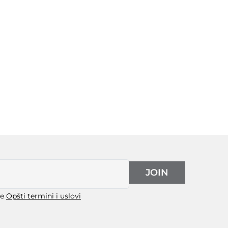
JOIN
še
Opšti termini i uslovi