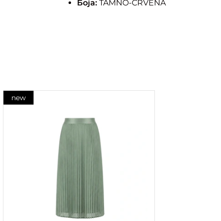
Боја:
TAMNO-CRVENA
new