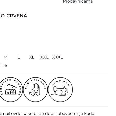
Prodavnicama
O-CRVENA
M
L
XL
XXL
XXXL
čine
email ovde kako biste dobili obaveštenje kada