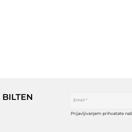
 BILTEN
Email
*
Prijavljivanjem prihvatate na