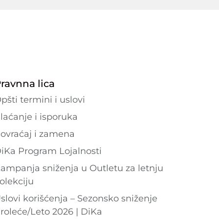
ravnna lica
pšti termini i uslovi
laćanje i isporuka
ovraćaj i zamena
iKa Program Lojalnosti
ampanja sniženja u Outletu za letnju
olekciju
slovi korišćenja – Sezonsko sniženje
roleće/Leto 2026 | DiKa