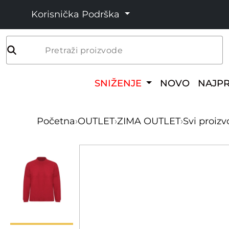
Korisnička Podrška
Pretraži proizvode
SNIŽENJE
NOVO
NAJP
Početna
›
OUTLET
›
ZIMA OUTLET
›
Svi proizv