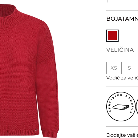
1
BOJA
TAMN
VELIČINA
XS
S
Vodič za veli
Dodajte vaš 