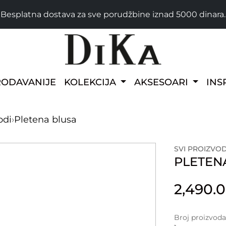
Besplatna dostava za sve porudžbine iznad 5000 dinara.
RODAVANIJE
KOLEKCIJA
AKSESOARI
INS
odi
›
Pletena blusa
SVI PROIZVOD
PLETEN
2,490.
Broj proizvod