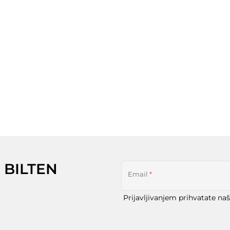
 BILTEN
Email
*
Prijavljivanjem prihvatate na