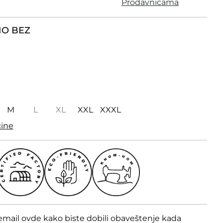
Prodavnicama
O BEZ
M
L
XL
XXL
XXXL
čine
email ovde kako biste dobili obaveštenje kada