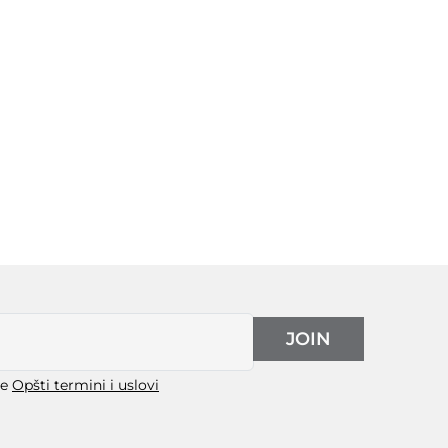
JOIN
še
Opšti termini i uslovi