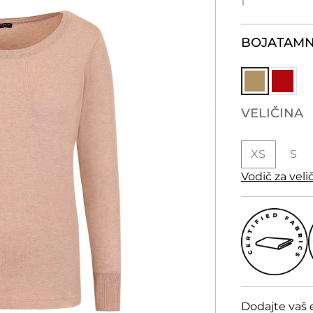
1
BOJA
TAMN
VELIČINA
XS
S
Vodič za veli
Dodajte vaš 