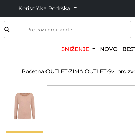
Korisnička Podrška
Pretraži proizvode
SNIŽENJE
NOVO
BES
Početna
›
OUTLET
›
ZIMA OUTLET
›
Svi proizv