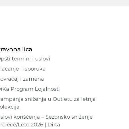
ravnna lica
pšti termini i uslovi
laćanje i isporuka
ovraćaj i zamena
iKa Program Lojalnosti
ampanja sniženja u Outletu za letnja
olekcija
slovi korišćenja – Sezonsko sniženje
roleće/Leto 2026 | DiKa