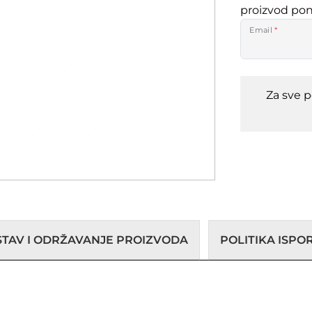
proizvod po
Email
*
Za sve 
STAV I ODRŽAVANJE PROIZVODA
POLITIKA ISP