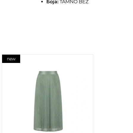
Боја:
TAMNO BEZ
new