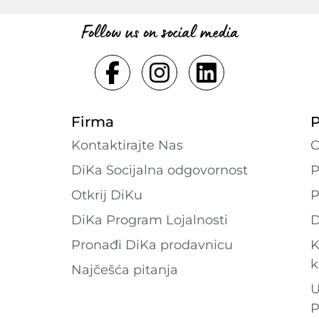
Follow us on social media
Firma
P
Kontaktirajte Nas
O
DiKa Socijalna odgovornost
P
Otkrij DiKu
P
DiKa Program Lojalnosti
D
Pronađi DiKa prodavnicu
K
k
Najčešća pitanja
U
P