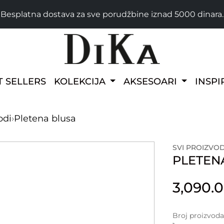
Besplatna dostava za sve porudžbine iznad 5000 dinara.
T SELLERS
KOLEKCIJA
AKSESOARI
INSPI
odi
›
Pletena blusa
SVI PROIZVOD
PLETEN
3,090.
Broj proizvod