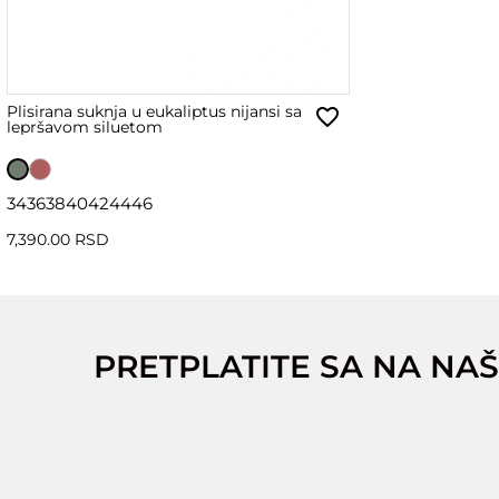
Plisirana suknja u eukaliptus nijansi sa
lepršavom siluetom
34
36
38
40
42
44
46
7,390.00 RSD
PRETPLATITE SA NA NAŠ