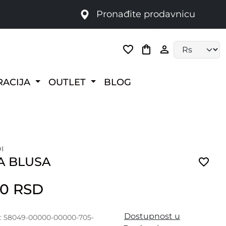
Pronađite prodavnicu
Language selec
RACIJA
OUTLET
BLOG
I
A BLUSA
00 RSD
Dostupnost u
a: 58049-00000-00000-705-