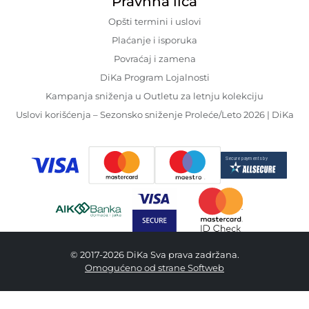
Pravnna lica
Opšti termini i uslovi
Plaćanje i isporuka
Povraćaj i zamena
DiKa Program Lojalnosti
Kampanja sniženja u Outletu za letnju kolekciju
Uslovi korišćenja – Sezonsko sniženje Proleće/Leto 2026 | DiKa
© 2017-2026 DiKa Sva prava zadržana.
Omogućeno od strane Softweb