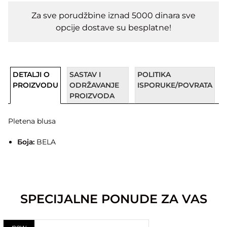
Za sve porudžbine iznad 5000 dinara sve
opcije dostave su besplatne!
DETALJI O
SASTAV I
POLITIKA
PROIZVODU
ODRŽAVANJE
ISPORUKE/POVRATA
PROIZVODA
Pletena blusa
Боја:
BELA
SPECIJALNE PONUDE ZA VAS
new