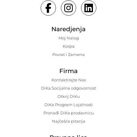
Naredjenja
Moj Nalog
Korpa
Povrat i Zamena
Firma
Kontaktirajte Nas
DiKa Socijalna odgovornost
Otkrij DiKu
DiKa Program Lojalnosti
Pronađi DiKa prodavnicu
Najčešća pitanja