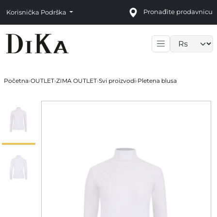
Pronađite prodavnicu
Korisnička Podrška
Language sele
Početna
›
OUTLET
›
ZIMA OUTLET
›
Svi proizvodi
›
Pletena blusa