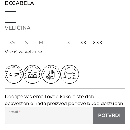
BOJA
BELA
VELIČINA
XS
S
M
L
XL
XXL
XXXL
Vodič za veličine
Dodajte vaš email ovde kako biste dobili
obaveštenje kada proizvod ponovo bude dostupan:
Email
*
POTVRDI