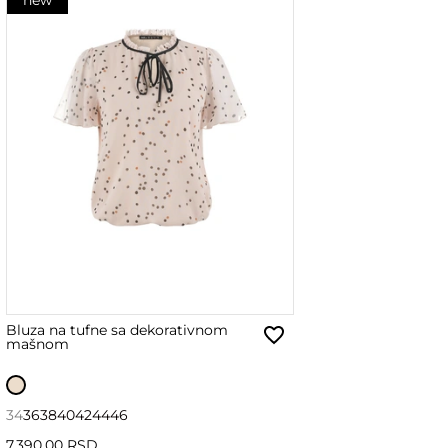
Bluza na tufne sa dekorativnom
mašnom
34
36
38
40
42
44
46
7,390.00 RSD