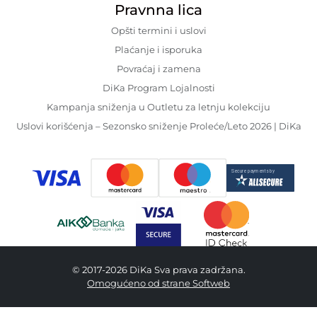
Pravnna lica
Opšti termini i uslovi
Plaćanje i isporuka
Povraćaj i zamena
DiKa Program Lojalnosti
Kampanja sniženja u Outletu za letnju kolekciju
Uslovi korišćenja – Sezonsko sniženje Proleće/Leto 2026 | DiKa
© 2017-2026 DiKa Sva prava zadržana.
Omogućeno od strane Softweb