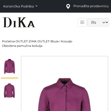
Pronađite prodavnicu
Korisnička Podrška
Language sele
Početna
›
OUTLET
›
ZIMA OUTLET
›
Bluze i Kosulje
›
Obložena pamučna košulja