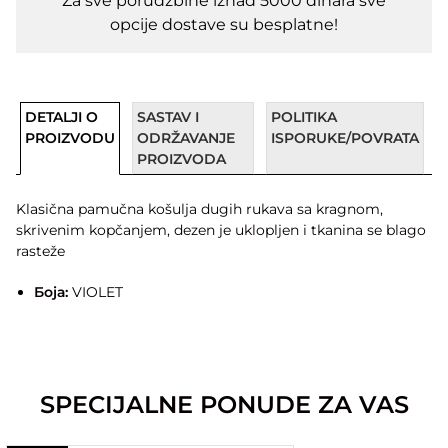
Za sve porudžbine iznad 5000 dinara sve
opcije dostave su besplatne!
DETALJI O
SASTAV I
POLITIKA
PROIZVODU
ODRŽAVANJE
ISPORUKE/POVRATA
PROIZVODA
Klasična pamučna košulja dugih rukava sa kragnom,
skrivenim kopčanjem, dezen je uklopljen i tkanina se blago
rasteže
Боја:
VIOLET
SPECIJALNE PONUDE ZA VAS