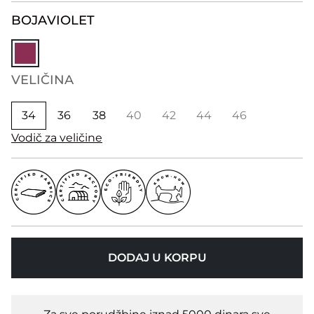
BOJA
VIOLET
VELIČINA
34
36
38
40
42
44
46
Vodič za veličine
DODAJ U KORPU