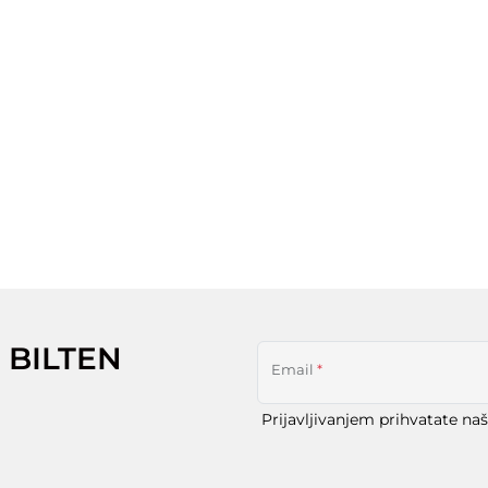
 BILTEN
Email
*
Prijavljivanjem prihvatate na