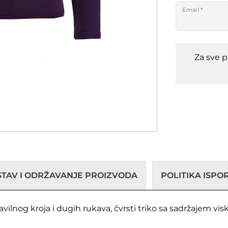
Email
*
Za sve 
STAV I ODRŽAVANJE PROIZVODA
POLITIKA ISP
nog kroja i dugih rukava, čvrsti triko sa sadržajem visko