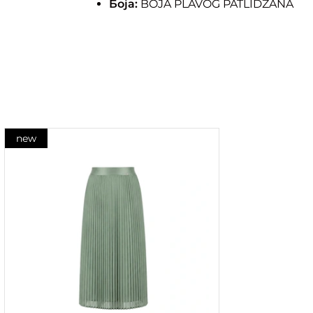
Боја:
BOJA PLAVOG PATLIDZANA
new