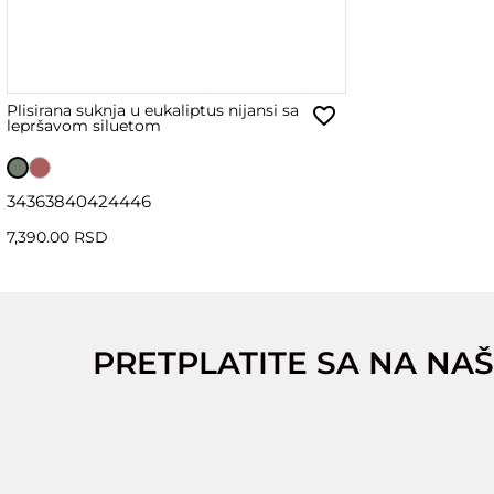
Plisirana suknja u eukaliptus nijansi sa
lepršavom siluetom
34
36
38
40
42
44
46
7,390.00 RSD
PRETPLATITE SA NA NAŠ