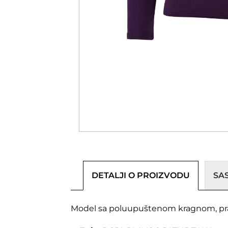
DETALJI O PROIZVODU
SA
Model sa poluupuštenom kragnom, pravil