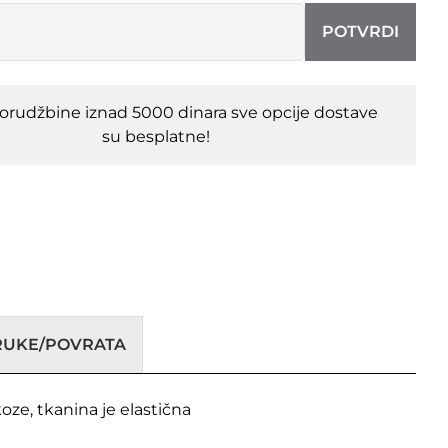
POTVRDI
porudžbine iznad 5000 dinara sve opcije dostave
su besplatne!
ORUKE/POVRATA
ze, tkanina je elastična