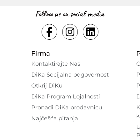
Follow us on social media
Firma
P
Kontaktirajte Nas
O
DiKa Socijalna odgovornost
P
Otkrij DiKu
P
DiKa Program Lojalnosti
D
Pronađi DiKa prodavnicu
K
k
Najčešća pitanja
U
P