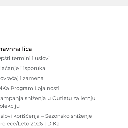
ravnna lica
pšti termini i uslovi
laćanje i isporuka
ovraćaj i zamena
iKa Program Lojalnosti
ampanja sniženja u Outletu za letnju
olekciju
slovi korišćenja – Sezonsko sniženje
roleće/Leto 2026 | DiKa