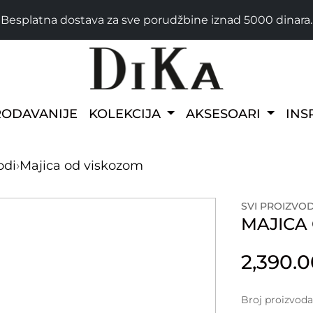
Besplatna dostava za sve porudžbine iznad 5000 dinara.
RODAVANIJE
KOLEKCIJA
AKSESOARI
INS
odi
›
Majica od viskozom
SVI PROIZVOD
MAJICA
2,390.
Broj proizvoda