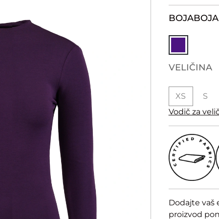
BOJA
BOJA
VELIČINA
XS
S
Vodič za veli
Dodajte vaš 
proizvod po