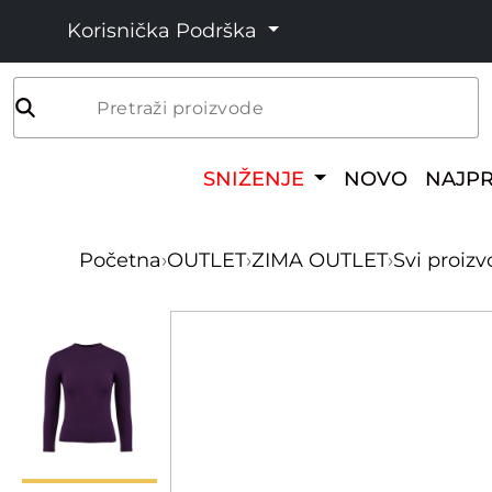
Korisnička Podrška
Pretraži proizvode
SNIŽENJE
NOVO
NAJP
Početna
›
OUTLET
›
ZIMA OUTLET
›
Svi proizv