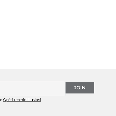
JOIN
še
Opšti termini i uslovi