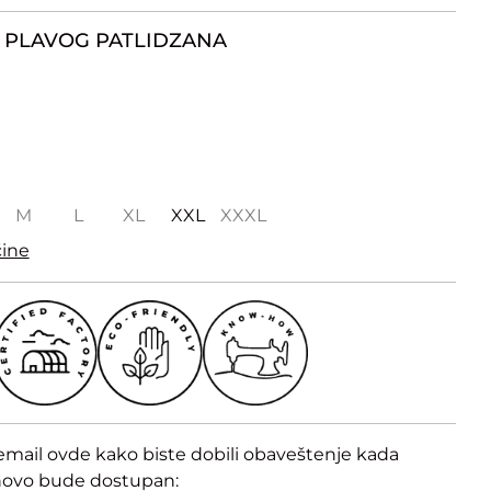
 PLAVOG PATLIDZANA
M
L
XL
XXL
XXXL
čine
email ovde kako biste dobili obaveštenje kada
novo bude dostupan: