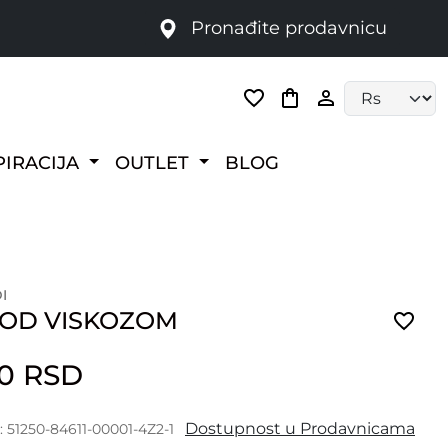
Pronađite prodavnicu
Language selec
PIRACIJA
OUTLET
BLOG
I
 OD VISKOZOM
00 RSD
Dostupnost u Prodavnicama
: 51250-84611-00001-4Z2-1