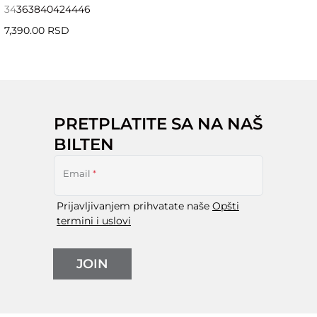
34
36
38
40
42
44
46
7,390.00 RSD
PRETPLATITE SA NA NAŠ
BILTEN
Email
*
Prijavljivanjem prihvatate naše
Opšti
termini i uslovi
JOIN