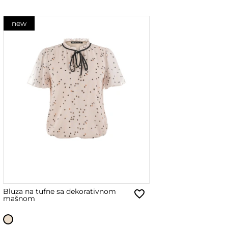
new
Bluza na tufne sa dekorativnom
mašnom