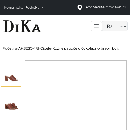
Pronađite prodavnicu
Korisnička Podrška
Language sele
Početna
›
AKSESOARI
›
Cipele
›
Kožne papuče u čokoladno braon boji.