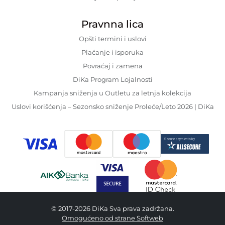
Pravnna lica
Opšti termini i uslovi
Plaćanje i isporuka
Povraćaj i zamena
DiKa Program Lojalnosti
Kampanja sniženja u Outletu za letnja kolekcija
Uslovi korišćenja – Sezonsko sniženje Proleće/Leto 2026 | DiKa
© 2017-2026 DiKa Sva prava zadržana.
Omogućeno od strane Softweb