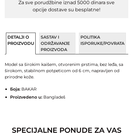
Za sve porudžbine iznad 5000 dinara sve
opcije dostave su besplatne!
DETALJI O
SASTAV I
POLITIKA
PROIZVODU
ODRŽAVANJE
ISPORUKE/POVRATA
PROIZVODA
Model sa širokim kaišem, otvorenim prstima, bez leđa, sa
širokom, stabilnom potpeticom od 6 cm, napravljen od
prirodne kože.
Боја:
BAKAR
Proizvedeno u:
Bangladeš
SPECIJALNE PONUDE ZA VAS