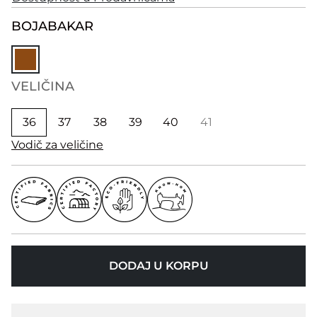
BOJA
BAKAR
VELIČINA
36
37
38
39
40
41
Vodič za veličine
DODAJ U KORPU