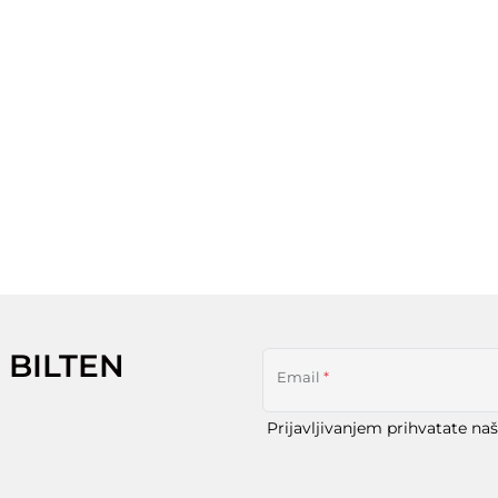
 BILTEN
Email
*
Prijavljivanjem prihvatate na