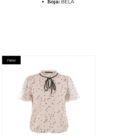
Боја:
BELA
new