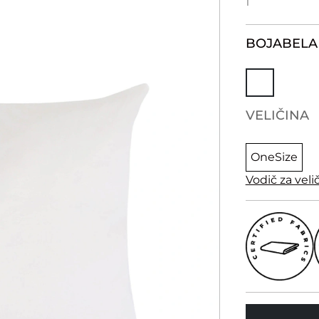
1
BOJA
BELA
VELIČINA
OneSize
Vodič za veli