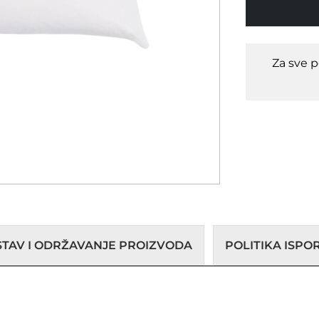
Za sve 
STAV I ODRŽAVANJE PROIZVODA
POLITIKA ISP