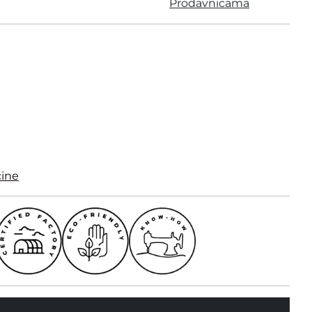
Prodavnicama
čine