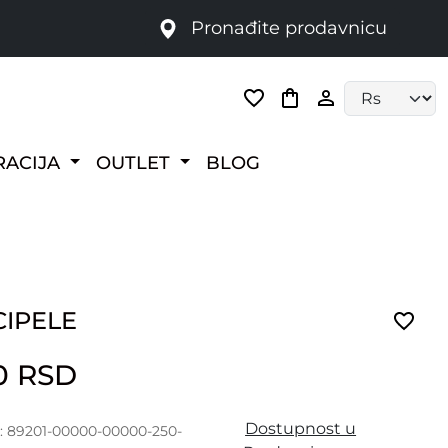
Pronađite prodavnicu
Language selec
RACIJA
OUTLET
BLOG
CIPELE
00 RSD
Dostupnost u
a: 89201-00000-00000-250-