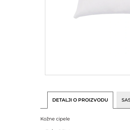
DETALJI O PROIZVODU
SA
Kožne cipele