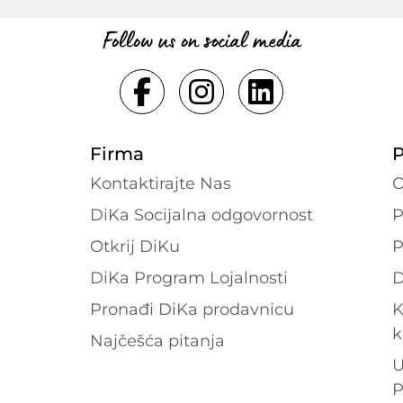
Follow us on social media
Firma
P
Kontaktirajte Nas
O
DiKa Socijalna odgovornost
P
Otkrij DiKu
P
DiKa Program Lojalnosti
D
Pronađi DiKa prodavnicu
K
k
Najčešća pitanja
U
P