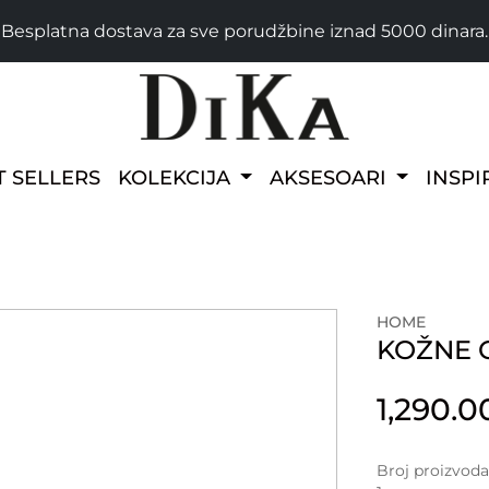
Besplatna dostava za sve porudžbine iznad 5000 dinara.
T SELLERS
KOLEKCIJA
AKSESOARI
INSPI
HOME
KOŽNE 
1,290.
Broj proizvod