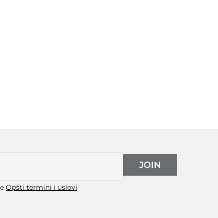
JOIN
še
Opšti termini i uslovi