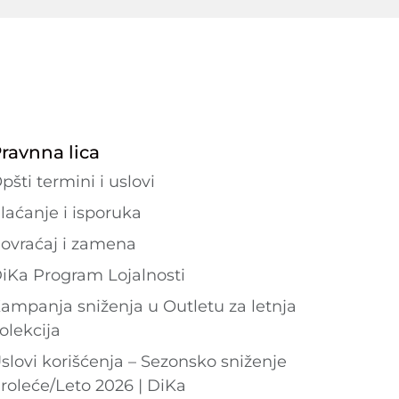
ravnna lica
pšti termini i uslovi
laćanje i isporuka
ovraćaj i zamena
iKa Program Lojalnosti
ampanja sniženja u Outletu za letnja
olekcija
slovi korišćenja – Sezonsko sniženje
roleće/Leto 2026 | DiKa