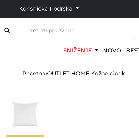
Korisnička Podrška
Pretraži proizvode
SNIŽENJE
NOVO
BES
Početna
›
OUTLET
›
HOME
›
Kožne cipele