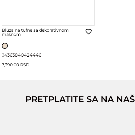
Bluza na tufne sa dekorativnom
mašnom
34
36
38
40
42
44
46
7,390.00 RSD
PRETPLATITE SA NA NAŠ