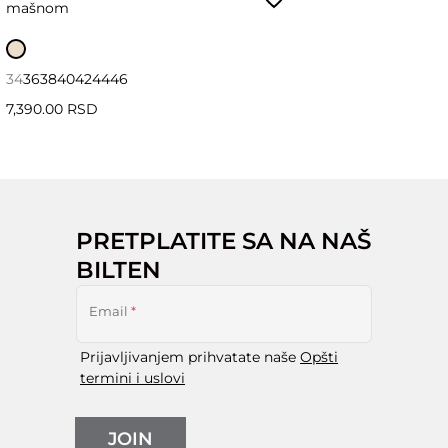
mašnom
34
36
38
40
42
44
46
7,390.00 RSD
PRETPLATITE SA NA NAŠ
BILTEN
Email
*
Prijavljivanjem prihvatate naše
Opšti
termini i uslovi
JOIN