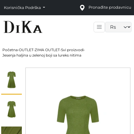
Pronađite prodavnicu
Korisnička Podrška
Language sele
Početna
›
OUTLET
›
ZIMA OUTLET
›
Svi proizvodi
›
Jesenja haljina u zelenoj boji sa lureks nitima