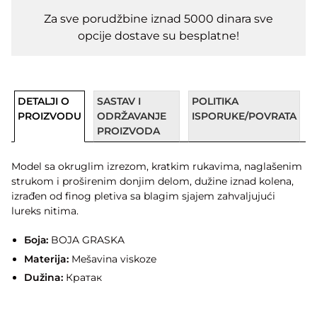
Za sve porudžbine iznad 5000 dinara sve
opcije dostave su besplatne!
DETALJI O
SASTAV I
POLITIKA
PROIZVODU
ODRŽAVANJE
ISPORUKE/POVRATA
PROIZVODA
Model sa okruglim izrezom, kratkim rukavima, naglašenim
strukom i proširenim donjim delom, dužine iznad kolena,
izrađen od finog pletiva sa blagim sjajem zahvaljujući
lureks nitima.
Боја:
BOJA GRASKA
Materija:
Mešavina viskoze
Dužina:
Кратак