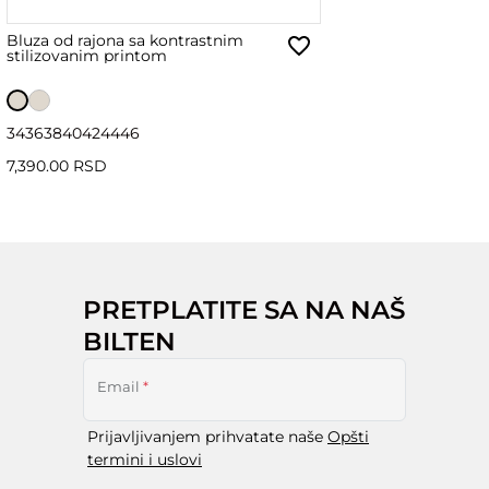
Bluza od rajona sa kontrastnim
stilizovanim printom
34
36
38
40
42
44
46
7,390.00 RSD
PRETPLATITE SA NA NAŠ
BILTEN
Email
*
Prijavljivanjem prihvatate naše
Opšti
termini i uslovi