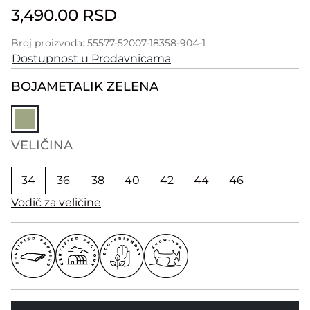
3,490.00 RSD
Broj proizvoda: 55577-52007-18358-904-1
Dostupnost u Prodavnicama
BOJA
METALIK ZELENA
VELIČINA
34
36
38
40
42
44
46
Vodič za veličine