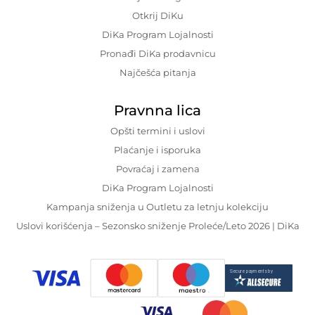
Otkrij DiKu
DiKa Program Lojalnosti
Pronađi DiKa prodavnicu
Najčešća pitanja
Pravnna lica
Opšti termini i uslovi
Plaćanje i isporuka
Povraćaj i zamena
DiKa Program Lojalnosti
Kampanja sniženja u Outletu za letnju kolekciju
Uslovi korišćenja – Sezonsko sniženje Proleće/Leto 2026 | DiKa