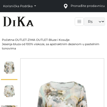
Pronađite prodavnicu
Korisnička Podrška
Language sele
Početna
›
OUTLET
›
ZIMA OUTLET
›
Bluze i Kosulje
›
Jesenja bluza od 100% viskoze, sa apstraktnim dezenom u pastelnim
tonovima