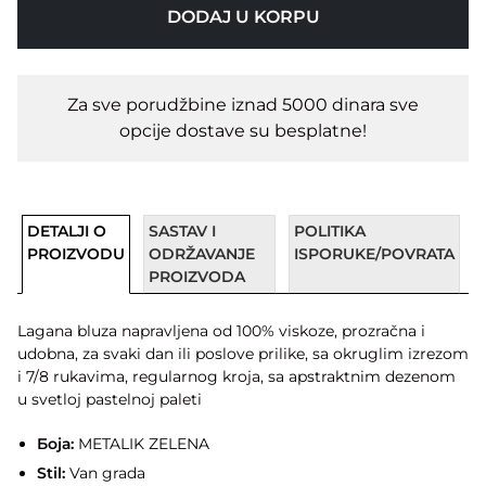
DODAJ U KORPU
Za sve porudžbine iznad 5000 dinara sve
opcije dostave su besplatne!
DETALJI O
SASTAV I
POLITIKA
PROIZVODU
ODRŽAVANJE
ISPORUKE/POVRATA
PROIZVODA
Lagana bluza napravljena od 100% viskoze, prozračna i
udobna, za svaki dan ili poslove prilike, sa okruglim izrezom
i 7/8 rukavima, regularnog kroja, sa apstraktnim dezenom
u svetloj pastelnoj paleti
Боја:
METALIK ZELENA
Stil:
Van grada