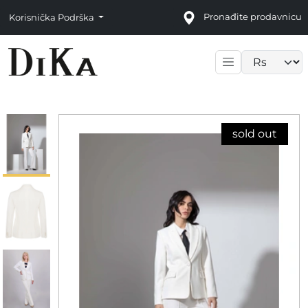
Pronađite prodavnicu
Korisnička Podrška
Language sele
sold out