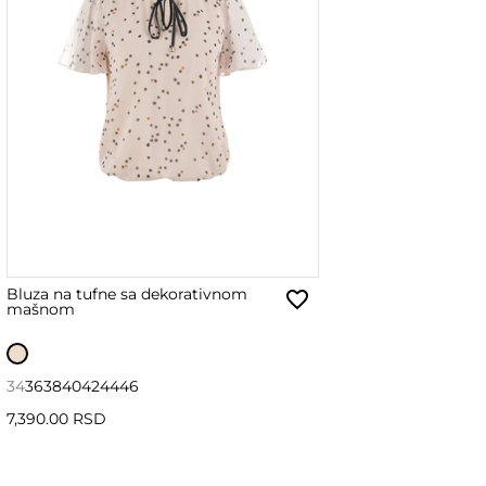
Bluza na tufne sa dekorativnom
mašnom
34
36
38
40
42
44
46
7,390.00 RSD