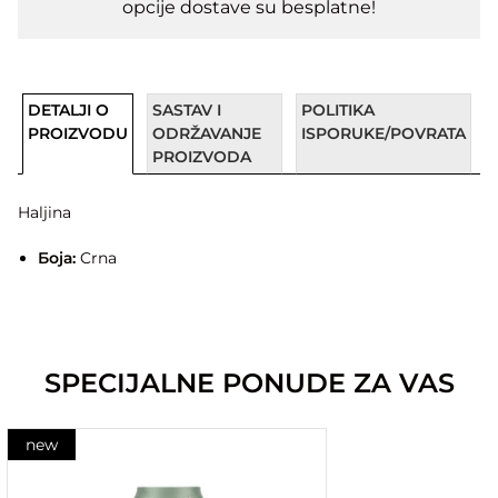
opcije dostave su besplatne!
DETALJI O
SASTAV I
POLITIKA
PROIZVODU
ODRŽAVANJE
ISPORUKE/POVRATA
PROIZVODA
Haljina
Боја:
Crna
SPECIJALNE PONUDE ZA VAS
new