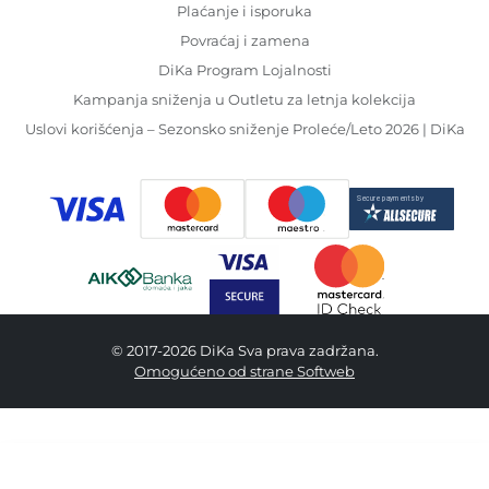
Plaćanje i isporuka
Povraćaj i zamena
DiKa Program Lojalnosti
Kampanja sniženja u Outletu za letnja kolekcija
Uslovi korišćenja – Sezonsko sniženje Proleće/Leto 2026 | DiKa
© 2017-2026 DiKa Sva prava zadržana.
Omogućeno od strane Softweb
5,290.00 RSD