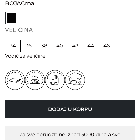
BOJA
Crna
VELIČINA
34
36
38
40
42
44
46
Vodič za veličine
DODAJ U KORPU
Za sve porudžbine iznad 5000 dinara sve