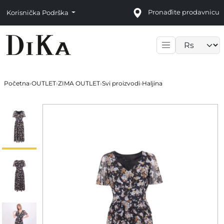
Pronađite prodavnicu
Korisnička Podrška
Language sele
Početna
›
OUTLET
›
ZIMA OUTLET
›
Svi proizvodi
›
Haljina