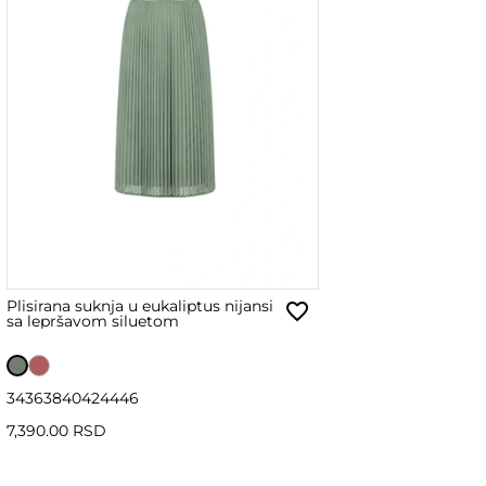
Plisirana suknja u eukaliptus nijansi
sa lepršavom siluetom
34
36
38
40
42
44
46
7,390.00 RSD