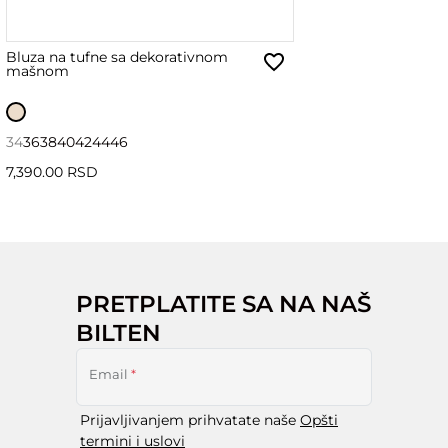
Bluza na tufne sa dekorativnom
mašnom
34
36
38
40
42
44
46
7,390.00 RSD
PRETPLATITE SA NA NAŠ
BILTEN
Email
*
Prijavljivanjem prihvatate naše
Opšti
termini i uslovi