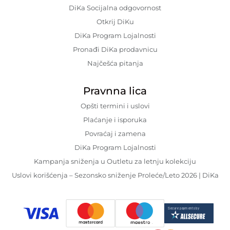
DiKa Socijalna odgovornost
Otkrij DiKu
DiKa Program Lojalnosti
Pronađi DiKa prodavnicu
Najčešća pitanja
Pravnna lica
Opšti termini i uslovi
Plaćanje i isporuka
Povraćaj i zamena
DiKa Program Lojalnosti
Kampanja sniženja u Outletu za letnju kolekciju
Uslovi korišćenja – Sezonsko sniženje Proleće/Leto 2026 | DiKa