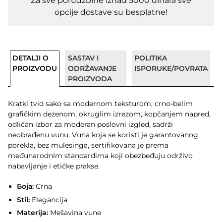
Za sve porudžbine iznad 5000 dinara sve
opcije dostave su besplatne!
DETALJI O
SASTAV I
POLITIKA
PROIZVODU
ODRŽAVANJE
ISPORUKE/POVRATA
PROIZVODA
Kratki tvid sako sa modernom teksturom, crno-belim
grafičkim dezenom, okruglim izrezom, kopčanjem napred,
odličan izbor za moderan poslovni izgled, sadrži
neobrađenu vunu. Vuna koja se koristi je garantovanog
porekla, bez mulesinga, sertifikovana je prema
međunarodnim standardima koji obezbeđuju održivo
nabavljanje i etičke prakse.
Боја:
Crna
Stil:
Elegancija
Materija:
Mešavina vune