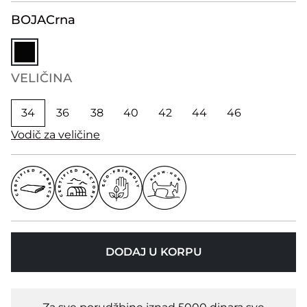
BOJA
Crna
VELIČINA
34
36
38
40
42
44
46
Vodič za veličine
DODAJ U KORPU