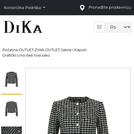
Pronađite prodavnicu
Korisnička Podrška
Language sele
Početna
›
OUTLET
›
ZIMA OUTLET
›
Jakne i Kaputi
›
Grafički crno-beli tvid sako