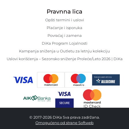
Pravnna lica
Opšti termini i uslovi
Plaćanje i isporuka
Povraćaj i zamena
DiKa Program Lojalnosti
Kampanja sniženja u Outletu za letnju kolekciju
Uslovi korišćenja – Sezonsko sniženje Proleće/Leto 2026 | DiKa
© 2017-2026 DiKa Sva prava zadržana.
Omogućeno od strane Softweb