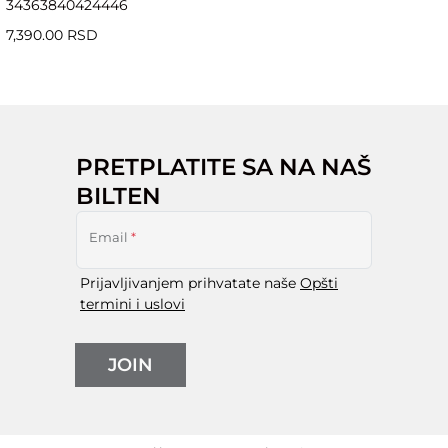
34
36
38
40
42
44
46
7,390.00 RSD
PRETPLATITE SA NA NAŠ
BILTEN
Email
*
Prijavljivanjem prihvatate naše
Opšti
termini i uslovi
JOIN