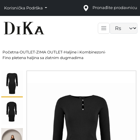
Pronađite prodavnicu
Korisnička Podrška
Language sele
Početna
›
OUTLET
›
ZIMA OUTLET
›
Haljine i Kombinezoni
›
Fino pletena haljina sa zlatnim dugmadima