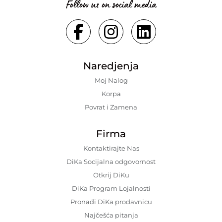
Follow us on social media
Naredjenja
Moj Nalog
Korpa
Povrat i Zamena
Firma
Kontaktirajte Nas
DiKa Socijalna odgovornost
Otkrij DiKu
DiKa Program Lojalnosti
Pronađi DiKa prodavnicu
Najčešća pitanja