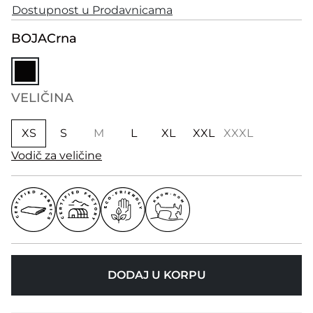
Dostupnost u Prodavnicama
BOJA
Crna
VELIČINA
XS
S
M
L
XL
XXL
XXXL
Vodič za veličine
DODAJ U KORPU