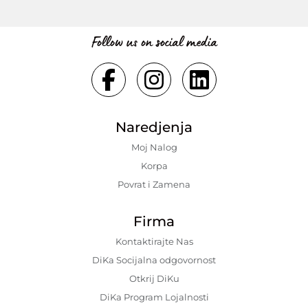
Follow us on social media
Naredjenja
Moj Nalog
Korpa
Povrat i Zamena
Firma
Kontaktirajte Nas
DiKa Socijalna odgovornost
Otkrij DiKu
DiKa Program Lojalnosti