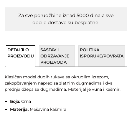
Za sve porudžbine iznad 5000 dinara sve
opcije dostave su besplatne!
DETALJI O
SASTAV I
POLITIKA
PROIZVODU
ODRŽAVANJE
ISPORUKE/POVRATA
PROIZVODA
Klasičan model dugih rukava sa okruglim izrezom,
zakopčavanjem napred sa zlatnim dugmadima i dva
prednja džepa sa dugmadima. Materijal je vuna i kašmir.
Боја:
Crna
Materija:
Mešavina kašmira