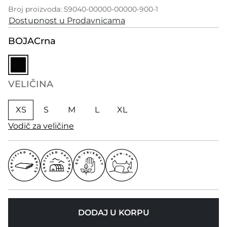
Broj proizvoda: 59040-00000-00000-900-1
Dostupnost u Prodavnicama
BOJA
Crna
VELIČINA
XS
S
M
L
XL
Vodič za veličine
DODAJ U KORPU