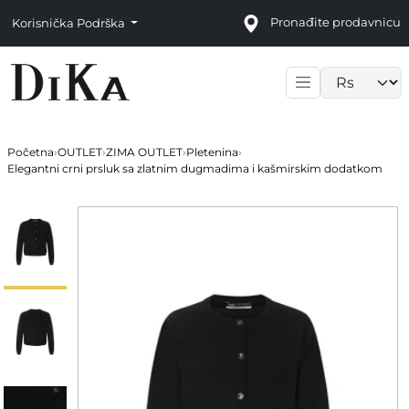
Pronađite prodavnicu
Korisnička Podrška
Language sele
Početna
›
OUTLET
›
ZIMA OUTLET
›
Pletenina
›
Elegantni crni prsluk sa zlatnim dugmadima i kašmirskim dodatkom