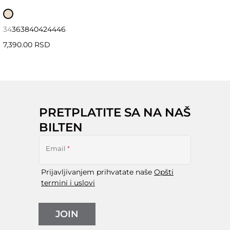
34
36
38
40
42
44
46
7,390.00 RSD
PRETPLATITE SA NA NAŠ
BILTEN
Email
*
Prijavljivanjem prihvatate naše
Opšti
termini i uslovi
JOIN