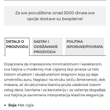
Za sve porudžbine iznad 5000 dinara sve
opcije dostave su besplatne!
DETALJI O
SASTAV I
POLITIKA
PROIZVODU
ODRŽAVANJE
ISPORUKE/POVRATA
PROIZVODA
Dizajnirana da impresionira minimalizmom i karakterom,
ova haljina u modernoj mat ciglanoj boji prianja uz telo
čistom siluetom i skulpturalnom kragnom koja joj daje
umetničku auru. Naglasci na struku ističu ženstvenost, dok
mekana, ali strukturirana tkanina pruža udobnost tokom
celog dana. Savršena i za kancelariju i za večernje događaje,
ova haljina je savremena interpretacija klasične elegancije.
Боја:
Mat cigla