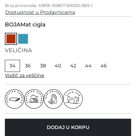
Broj proizvoda: 41836-90857-00000-3B5-1
Dostupnost u Prodavnicama
BOJA
Mat cigla
VELIČINA
34
36
38
40
42
44
46
Vodič za veličine
DODAJ U KORPU