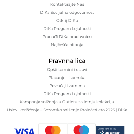
Kontaktirajte Nas
DiKa Socijalna odgovornost
Otkrij DiKu
DiKa Program Lojalnosti
Pronađi DiKa prodavnicu
Najčešća pitanja
Pravnna lica
Opšti termini i uslovi
Plaćanje i isporuka
Povraćaj i zamena
DiKa Program Lojalnosti
Kampanja sniženja u Outletu za letnju kolekciju
Uslovi korišćenja – Sezonsko sniženje Proleće/Leto 2026 | DiKa