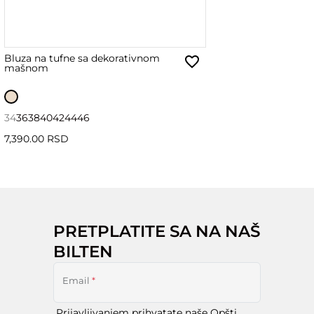
Bluza na tufne sa dekorativnom
mašnom
34
36
38
40
42
44
46
7,390.00 RSD
PRETPLATITE SA NA NAŠ
BILTEN
Email
*
Prijavljivanjem prihvatate naše
Opšti