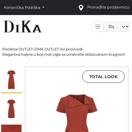
Pronađite prodavnicu
Korisnička Podrška
Language sele
Početna
›
OUTLET
›
ZIMA OUTLET
›
Svi proizvodi
›
Elegantna haljina u boji mat cigle sa umetnički stilizovanom kragnom
TOTAL LOOK