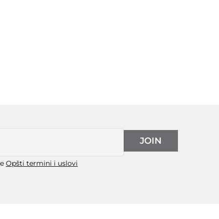
JOIN
še
Opšti termini i uslovi