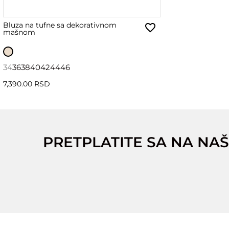
Bluza na tufne sa dekorativnom
mašnom
34
36
38
40
42
44
46
7,390.00 RSD
PRETPLATITE SA NA NAŠ