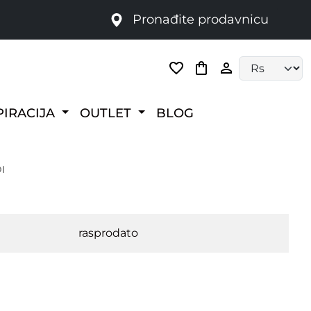
Pronađite prodavnicu
Language selec
PIRACIJA
OUTLET
BLOG
I
rasprodato