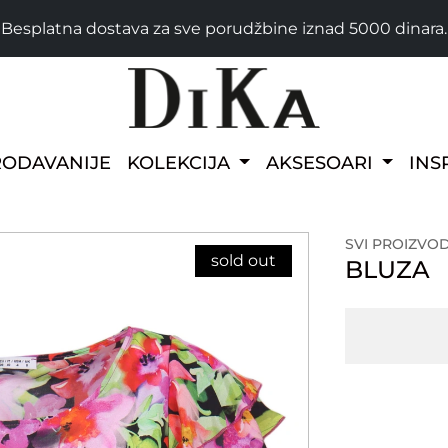
Besplatna dostava za sve porudžbine iznad 5000 dinara.
RODAVANIJE
KOLEKCIJA
AKSESOARI
INS
SVI PROIZVOD
sold out
BLUZA