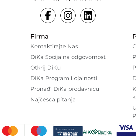
Firma
P
Kontaktirajte Nas
O
DiKa Socijalna odgovornost
P
Otkrij DiKu
P
DiKa Program Lojalnosti
D
Pronađi DiKa prodavnicu
K
k
Najčešća pitanja
U
P