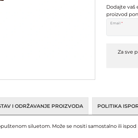
Dodajte vaš 
proizvod po
Email
*
Za sve 
STAV I ODRŽAVANJE PROIZVODA
POLITIKA ISP
opuštenom siluetom. Može se nositi samostalno ili ispod