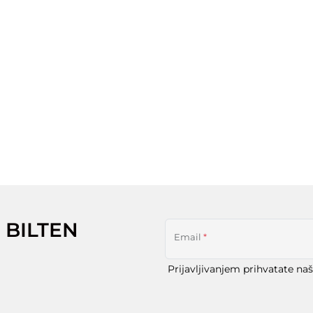
 BILTEN
Email
*
Prijavljivanjem prihvatate na