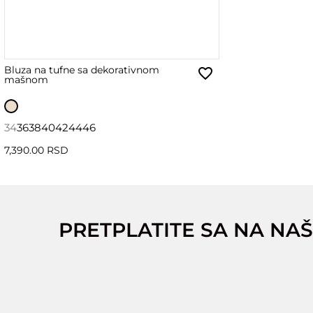
Bluza na tufne sa dekorativnom
mašnom
34
36
38
40
42
44
46
7,390.00 RSD
PRETPLATITE SA NA NAŠ