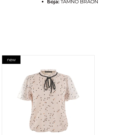
Боја:
TAMNO BRAON
new