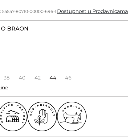
Dostupnost u Prodavnicama
: 55557-80710-00000-696-1
NO BRAON
38
40
42
44
46
čine