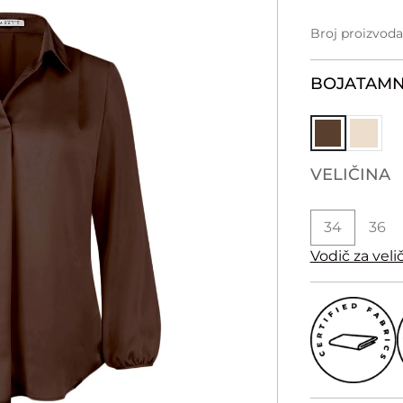
Broj proizvoda
BOJA
TAM
VELIČINA
34
36
Vodič za veli