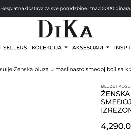
Besplatna dostava za sve porudžbine iznad 5000 dinara.
T SELLERS
KOLEKCIJA
AKSESOARI
INSPI
sulje
›
Ženska bluza u maslinasto smeđoj boji sa k
BLUZE I KOSU
ŽENSKA
SMEĐOJ 
IZREZO
4,290.