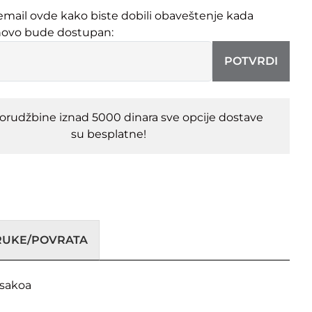
email ovde kako biste dobili obaveštenje kada
novo bude dostupan:
POTVRDI
porudžbine iznad 5000 dinara sve opcije dostave
su besplatne!
ORUKE/POVRATA
 sakoa