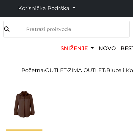
Korisnička Podrška
Pretraži proizvode
SNIŽENJE
NOVO
BES
Početna
›
OUTLET
›
ZIMA OUTLET
›
Bluze i Ko