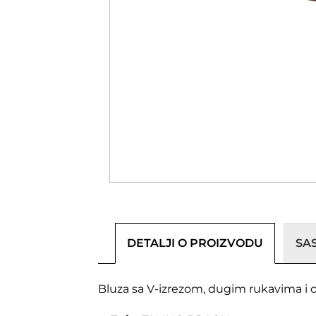
DETALJI O PROIZVODU
SA
Bluza sa V-izrezom, dugim rukavima i 