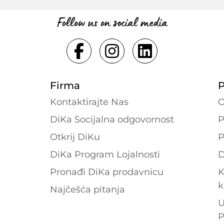
Follow us on social media
Firma
P
Kontaktirajte Nas
O
DiKa Socijalna odgovornost
P
Otkrij DiKu
P
DiKa Program Lojalnosti
D
Pronađi DiKa prodavnicu
K
k
Najčešća pitanja
U
P