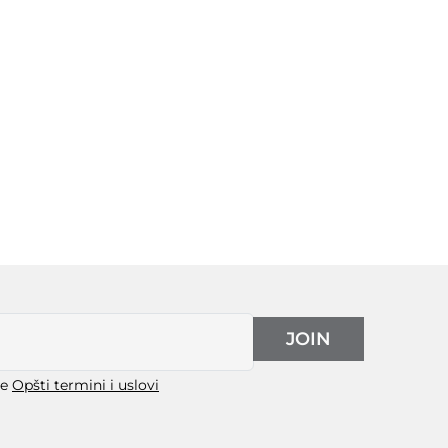
JOIN
še
Opšti termini i uslovi