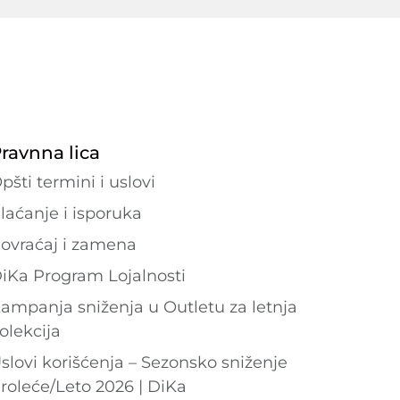
ravnna lica
pšti termini i uslovi
laćanje i isporuka
ovraćaj i zamena
iKa Program Lojalnosti
ampanja sniženja u Outletu za letnja
olekcija
slovi korišćenja – Sezonsko sniženje
roleće/Leto 2026 | DiKa