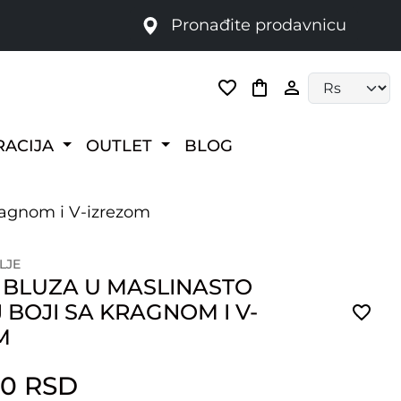
Pronađite prodavnicu
Language selec
RACIJA
OUTLET
BLOG
ragnom i V-izrezom
LJE
 BLUZA U MASLINASTO
BOJI SA KRAGNOM I V-
M
00 RSD