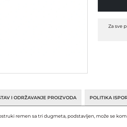
Za sve 
STAV I ODRŽAVANJE PROIZVODA
POLITIKA ISP
ednostruki remen sa tri dugmeta, podstavljen, može se ko