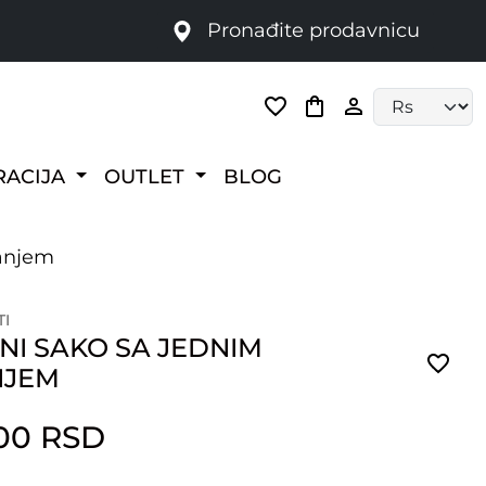
Pronađite prodavnicu
Language selec
RACIJA
OUTLET
BLOG
čanjem
TI
NI SAKO SA JEDNIM
NJEM
.00 RSD