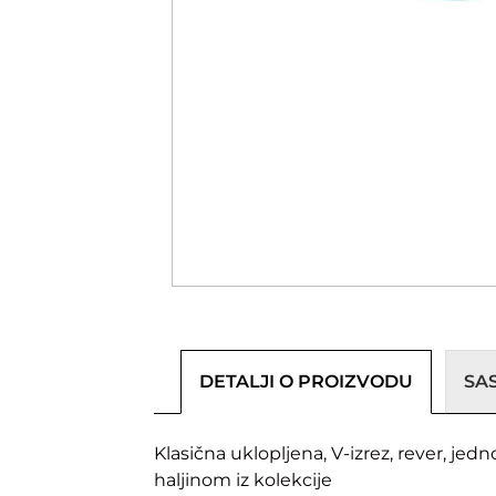
DETALJI O PROIZVODU
SA
Klasična uklopljena, V-izrez, rever, j
haljinom iz kolekcije