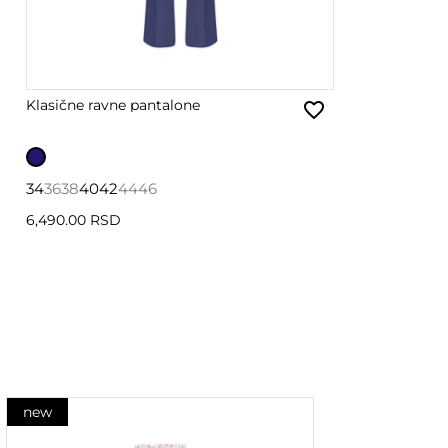
Klasične ravne pantalone
34
36
38
40
42
44
46
6,490.00 RSD
new