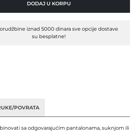
DODAJ U KORPU
porudžbine iznad 5000 dinara sve opcije dostave
su besplatne!
ORUKE/POVRATA
mbinovati sa odgovarajućim pantalonama, suknjom ili