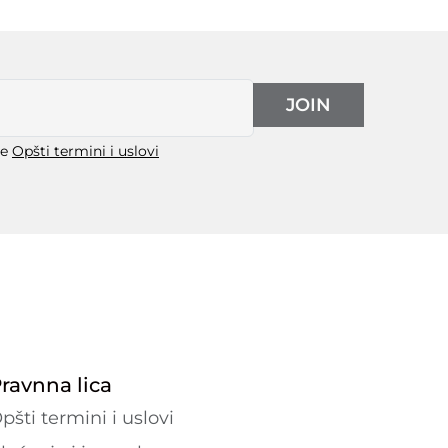
JOIN
še
Opšti termini i uslovi
ravnna lica
pšti termini i uslovi