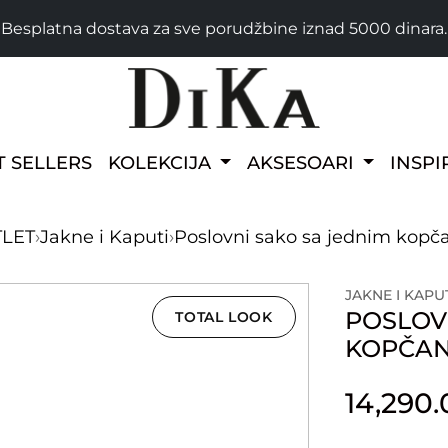
Besplatna dostava za sve porudžbine iznad 5000 dinara.
T SELLERS
KOLEKCIJA
AKSESOARI
INSPI
TLET
›
Jakne i Kaputi
›
Poslovni sako sa jednim kop
JAKNE I KAPU
POSLOV
TOTAL LOOK
KOPČA
14,290