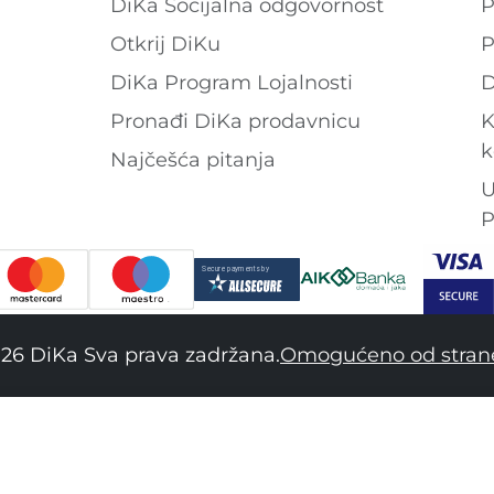
DiKa Socijalna odgovornost
P
Otkrij DiKu
P
DiKa Program Lojalnosti
D
Pronađi DiKa prodavnicu
K
k
Najčešća pitanja
U
P
26 DiKa Sva prava zadržana.
Omogućeno od stran
34
36
38
40
42
44
46