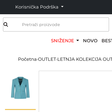
Korisnička Podrška
Pretraži proizvode
SNIŽENJE
NOVO
BES
Početna
›
OUTLET
›
LETNJA KOLEKCIJA OU