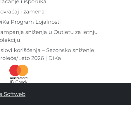
laćanje i isporuka
ovraćaj i zamena
iKa Program Lojalnosti
ampanja sniženja u Outletu za letnju
olekciju
slovi korišćenja – Sezonsko sniženje
roleće/Leto 2026 | DiKa
e Softweb
DODAJ U KORPU