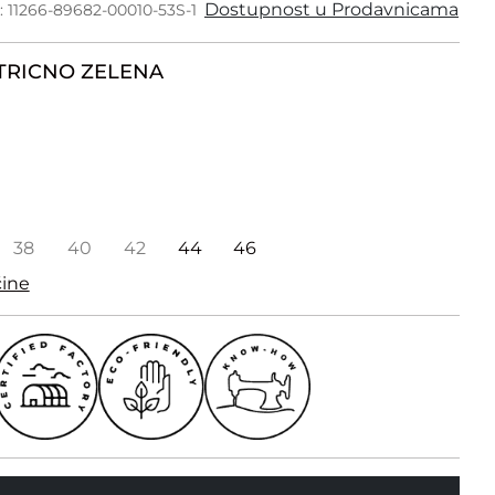
Dostupnost u Prodavnicama
: 11266-89682-00010-53S-1
TRICNO ZELENA
38
40
42
44
46
čine