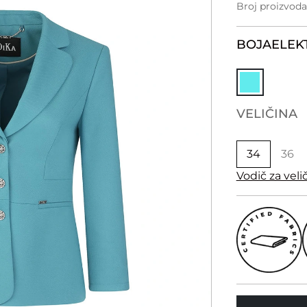
Broj proizvoda
BOJA
ELEK
VELIČINA
34
36
Vodič za veli