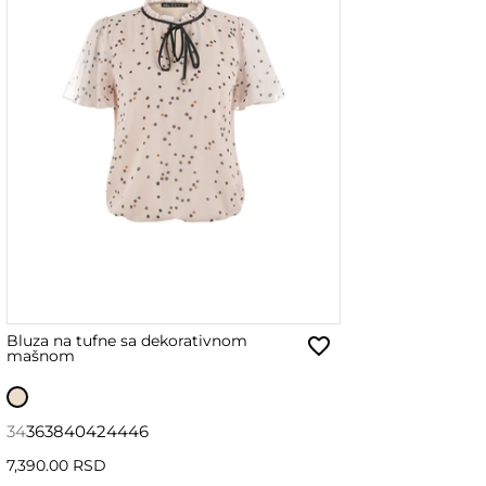
Bluza na tufne sa dekorativnom
mašnom
34
36
38
40
42
44
46
7,390.00 RSD