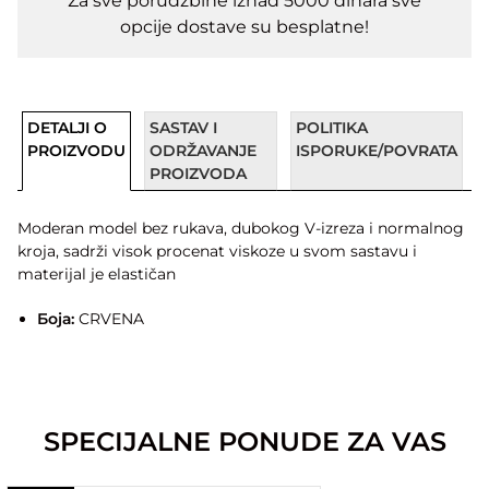
Za sve porudžbine iznad 5000 dinara sve
opcije dostave su besplatne!
DETALJI O
SASTAV I
POLITIKA
PROIZVODU
ODRŽAVANJE
ISPORUKE/POVRATA
PROIZVODA
Moderan model bez rukava, dubokog V-izreza i normalnog
kroja, sadrži visok procenat viskoze u svom sastavu i
materijal je elastičan
Боја:
CRVENA
SPECIJALNE PONUDE ZA VAS