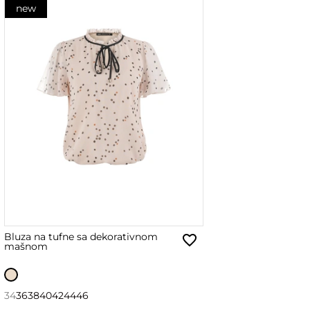
new
Bluza na tufne sa dekorativnom
mašnom
34
36
38
40
42
44
46