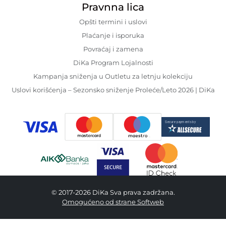
Pravnna lica
Opšti termini i uslovi
Plaćanje i isporuka
Povraćaj i zamena
DiKa Program Lojalnosti
Kampanja sniženja u Outletu za letnju kolekciju
Uslovi korišćenja – Sezonsko sniženje Proleće/Leto 2026 | DiKa
© 2017-2026 DiKa Sva prava zadržana.
Omogućeno od strane Softweb