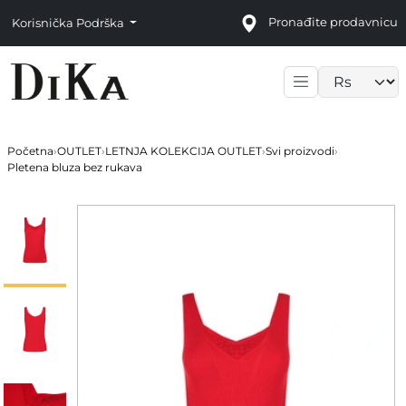
Pronađite prodavnicu
Korisnička Podrška
Language sele
Početna
›
OUTLET
›
LETNJA KOLEKCIJA OUTLET
›
Svi proizvodi
›
Pletena bluza bez rukava