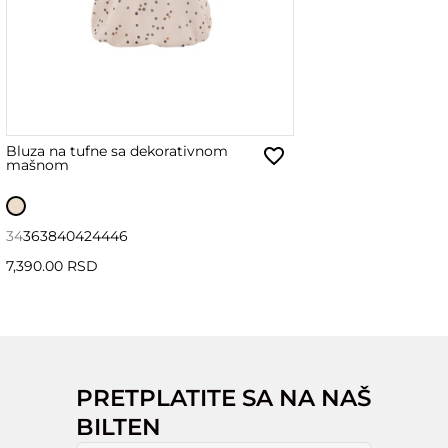
Bluza na tufne sa dekorativnom
mašnom
34
36
38
40
42
44
46
7,390.00 RSD
PRETPLATITE SA NA NAŠ
BILTEN