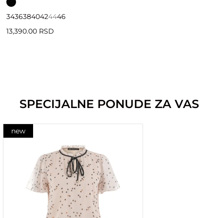
34
36
38
40
42
44
46
13,390.00 RSD
SPECIJALNE PONUDE ZA VAS
new