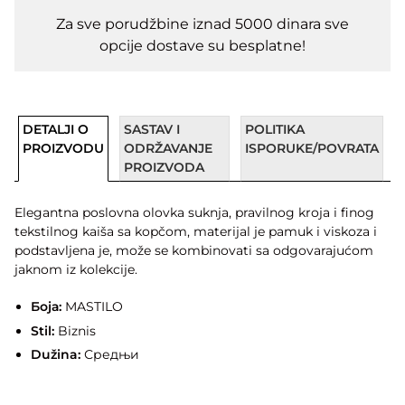
Za sve porudžbine iznad 5000 dinara sve
opcije dostave su besplatne!
DETALJI O
SASTAV I
POLITIKA
PROIZVODU
ODRŽAVANJE
ISPORUKE/POVRATA
PROIZVODA
Elegantna poslovna olovka suknja, pravilnog kroja i finog
tekstilnog kaiša sa kopčom, materijal je pamuk i viskoza i
podstavljena je, može se kombinovati sa odgovarajućom
jaknom iz kolekcije.
Боја:
MASTILO
Stil:
Biznis
Dužina:
Средњи