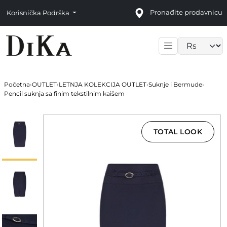
Pronađite prodavnicu
Korisnička Podrška
Language sele
Početna
›
OUTLET
›
LETNJA KOLEKCIJA OUTLET
›
Suknje i Bermude
›
Pencil suknja sa finim tekstilnim kaišem
TOTAL LOOK