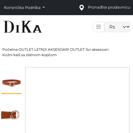
Pronađite prodavnicu
Korisnička Podrška
Language sele
Početna
›
OUTLET
›
LETNJI AKSESOARI OUTLET
›
Svi aksesoari
›
Kožni kaiš sa zlatnom kopčom