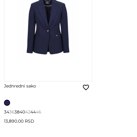
Jednredni sako
34
36
38
40
42
44
46
13,890.00 RSD