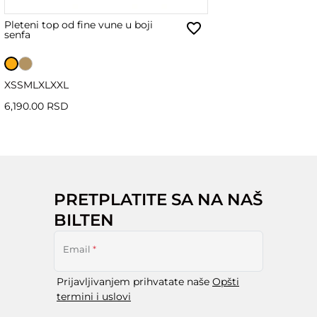
Pleteni top od fine vune u boji
senfa
XS
S
M
L
XL
XXL
6,190.00 RSD
PRETPLATITE SA NA NAŠ
BILTEN
Email
*
Prijavljivanjem prihvatate naše
Opšti
termini i uslovi