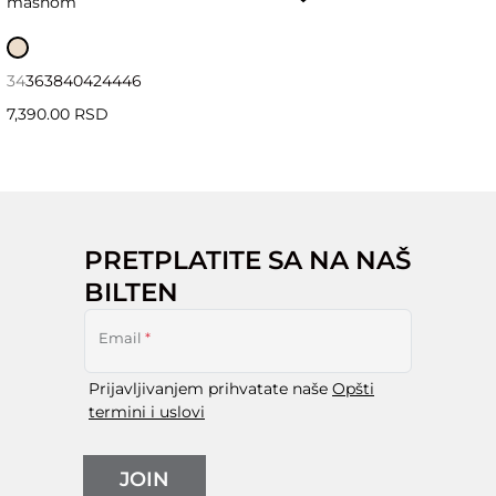
mašnom
34
36
38
40
42
44
46
7,390.00 RSD
PRETPLATITE SA NA NAŠ
BILTEN
Email
*
Prijavljivanjem prihvatate naše
Opšti
termini i uslovi
JOIN