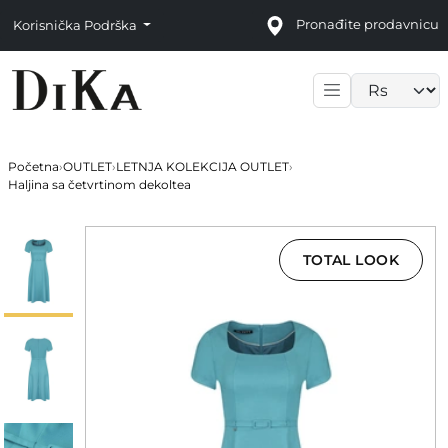
Pronađite prodavnicu
Korisnička Podrška
Language sele
Početna
›
OUTLET
›
LETNJA KOLEKCIJA OUTLET
›
Haljina sa četvrtinom dekoltea
TOTAL LOOK