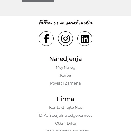
Follow us on social media
Naredjenja
Moj Nalog
Korpa
Povrat i Zamena
Firma
Kontaktirajte Nas
DiKa Socijalna odgovornost
Otkrij DiKu