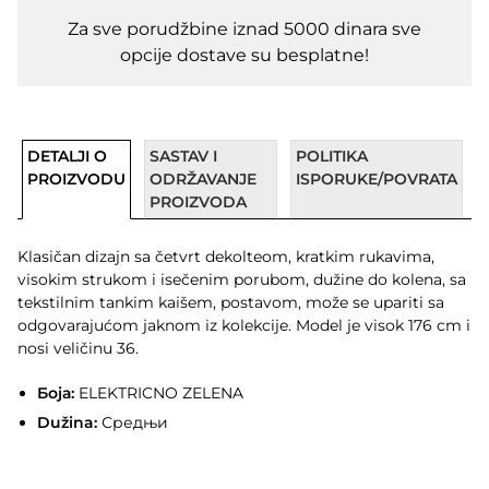
Za sve porudžbine iznad 5000 dinara sve
opcije dostave su besplatne!
DETALJI O
SASTAV I
POLITIKA
PROIZVODU
ODRŽAVANJE
ISPORUKE/POVRATA
PROIZVODA
Klasičan dizajn sa četvrt dekolteom, kratkim rukavima,
visokim strukom i isečenim porubom, dužine do kolena, sa
tekstilnim tankim kaišem, postavom, može se upariti sa
odgovarajućom jaknom iz kolekcije. Model je visok 176 cm i
nosi veličinu 36.
Боја:
ELEKTRICNO ZELENA
Dužina:
Средњи