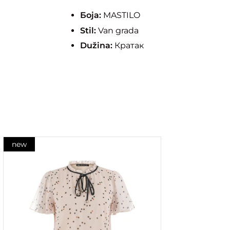
Боја:
MASTILO
Stil:
Van grada
Dužina:
Кратак
new