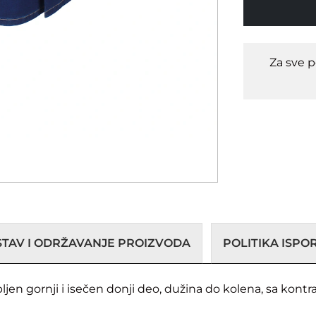
Za sve 
STAV I ODRŽAVANJE PROIZVODA
POLITIKA ISP
opljen gornji i isečen donji deo, dužina do kolena, sa kont