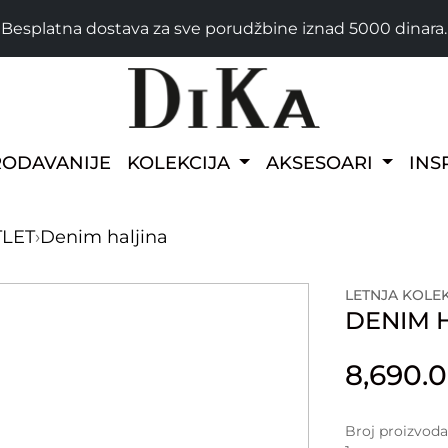
Besplatna dostava za sve porudžbine iznad 5000 dinara.
RODAVANIJE
KOLEKCIJA
AKSESOARI
INS
TLET
›
Denim haljina
LETNJA KOLEK
DENIM 
8,690.
Broj proizvod