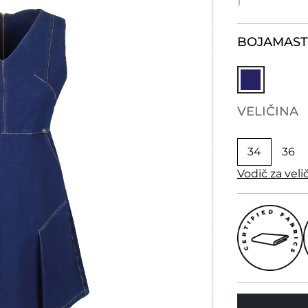
1
BOJA
MAST
VELIČINA
34
36
Vodič za veli