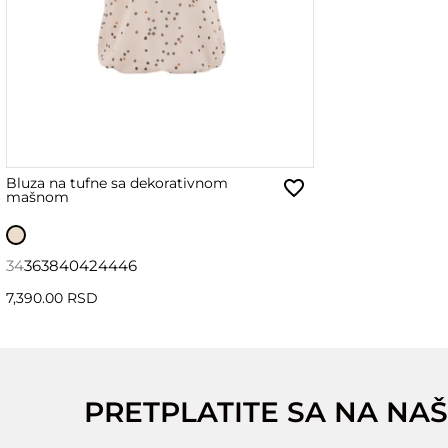
Bluza na tufne sa dekorativnom
mašnom
34
36
38
40
42
44
46
7,390.00 RSD
PRETPLATITE SA NA NAŠ