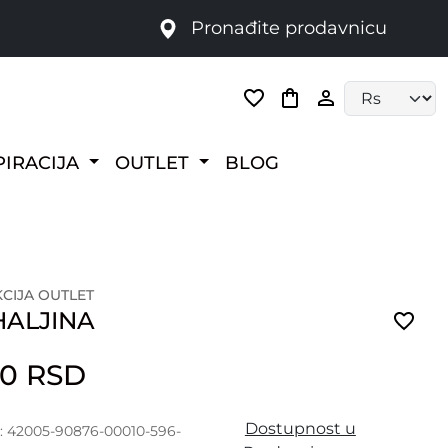
Pronađite prodavnicu
Language selec
PIRACIJA
OUTLET
BLOG
CIJA OUTLET
HALJINA
00 RSD
Dostupnost u
a: 42005-90876-00010-596-