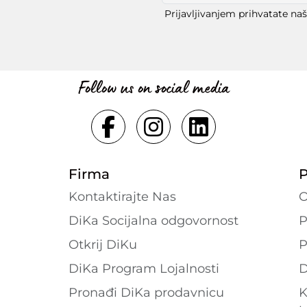
Prijavljivanjem prihvatate na
Follow us on social media
Firma
P
Kontaktirajte Nas
O
DiKa Socijalna odgovornost
P
Otkrij DiKu
P
DiKa Program Lojalnosti
D
Pronađi DiKa prodavnicu
K