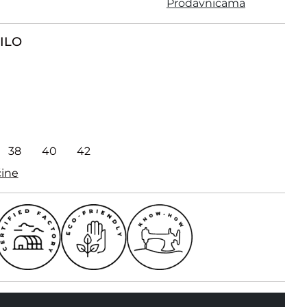
Prodavnicama
ILO
38
40
42
čine