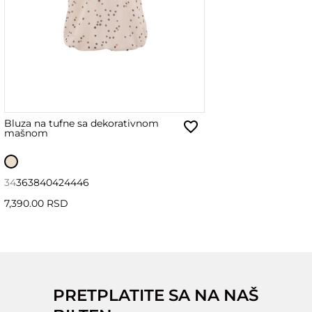
Bluza na tufne sa dekorativnom
mašnom
34
36
38
40
42
44
46
7,390.00 RSD
PRETPLATITE SA NA NAŠ