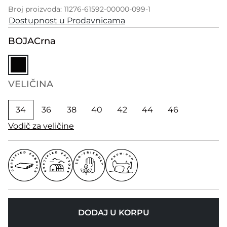
Broj proizvoda: 11276-61592-00000-099-1
Dostupnost u Prodavnicama
BOJA
Crna
VELIČINA
34
36
38
40
42
44
46
Vodič za veličine
DODAJ U KORPU