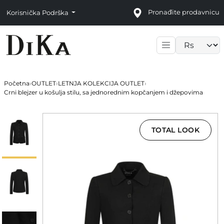
Pronađite prodavnicu
Korisnička Podrška
Language sele
Početna
›
OUTLET
›
LETNJA KOLEKCIJA OUTLET
›
Crni blejzer u košulja stilu, sa jednorednim kopčanjem i džepovima
TOTAL LOOK