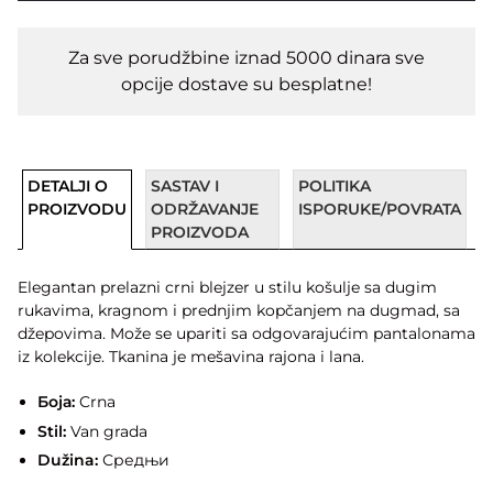
Za sve porudžbine iznad 5000 dinara sve
opcije dostave su besplatne!
DETALJI O
SASTAV I
POLITIKA
PROIZVODU
ODRŽAVANJE
ISPORUKE/POVRATA
PROIZVODA
Elegantan prelazni crni blejzer u stilu košulje sa dugim
rukavima, kragnom i prednjim kopčanjem na dugmad, sa
džepovima. Može se upariti sa odgovarajućim pantalonama
iz kolekcije. Tkanina je mešavina rajona i lana.
Боја:
Crna
Stil:
Van grada
Dužina:
Средњи