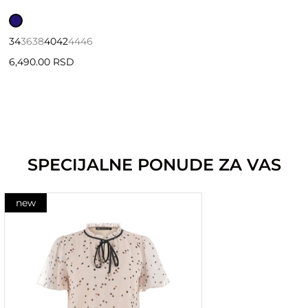
34
36
38
40
42
44
46
6,490.00 RSD
SPECIJALNE PONUDE ZA VAS
new