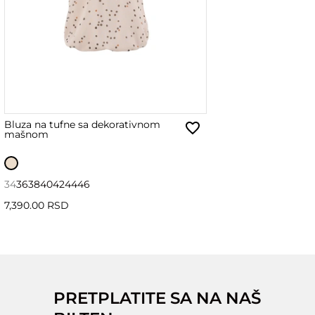
Bluza na tufne sa dekorativnom
mašnom
34
36
38
40
42
44
46
7,390.00 RSD
PRETPLATITE SA NA NAŠ