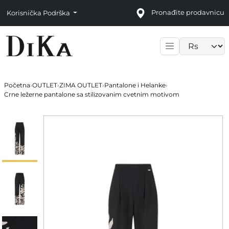
Pronađite prodavnicu
Korisnička Podrška
Language sele
Početna
›
OUTLET
›
ZIMA OUTLET
›
Pantalone i Helanke
›
Crne ležerne pantalone sa stilizovanim cvetnim motivom