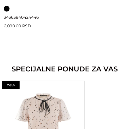
34
36
38
40
42
44
46
6,090.00 RSD
SPECIJALNE PONUDE ZA VAS
new