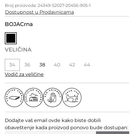
Broj proizvoda: 24349-52027-20456-905-1
Dostupnost u Prodavnicama
BOJA
Crna
VELIČINA
34
36
38
40
42
44
Vodič za veličine
Dodajte vaš email ovde kako biste dobili
obaveštenje kada proizvod ponovo bude dostupan: