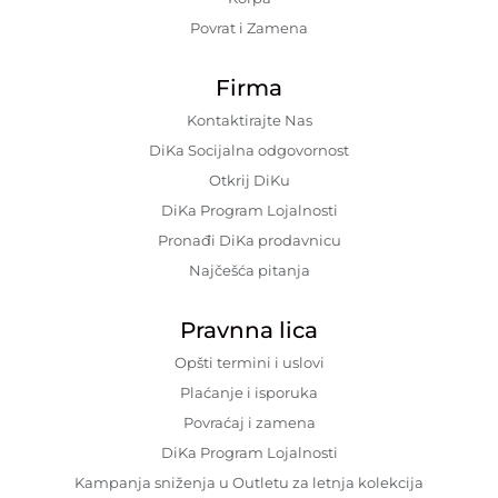
Povrat i Zamena
Firma
Kontaktirajte Nas
DiKa Socijalna odgovornost
Otkrij DiKu
DiKa Program Lojalnosti
Pronađi DiKa prodavnicu
Najčešća pitanja
Pravnna lica
Opšti termini i uslovi
Plaćanje i isporuka
Povraćaj i zamena
DiKa Program Lojalnosti
Kampanja sniženja u Outletu za letnja kolekcija