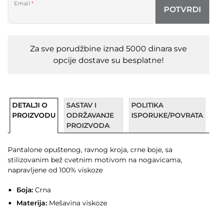
Email
*
POTVRDI
Za sve porudžbine iznad 5000 dinara sve
opcije dostave su besplatne!
DETALJI O
SASTAV I
POLITIKA
PROIZVODU
ODRŽAVANJE
ISPORUKE/POVRATA
PROIZVODA
Pantalone opuštenog, ravnog kroja, crne boje, sa
stilizovanim bež cvetnim motivom na nogavicama,
napravljene od 100% viskoze
Боја:
Crna
Materija:
Mešavina viskoze