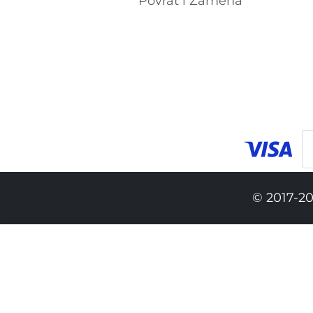
Povrat i Zamena
© 2017-20
7,390.00 RSD
4,990.00 RSD