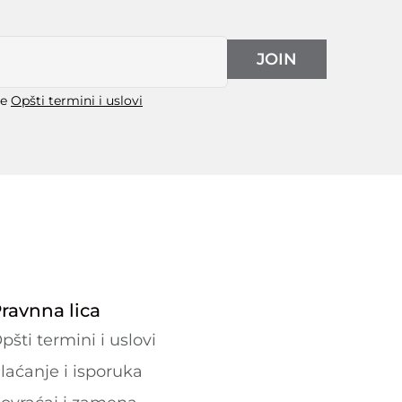
JOIN
še
Opšti termini i uslovi
ravnna lica
pšti termini i uslovi
laćanje i isporuka