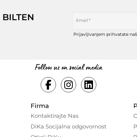
 BILTEN
Email
*
Prijavljivanjem prihvatate na
Follow us on social media
Firma
P
Kontaktirajte Nas
O
DiKa Socijalna odgovornost
P