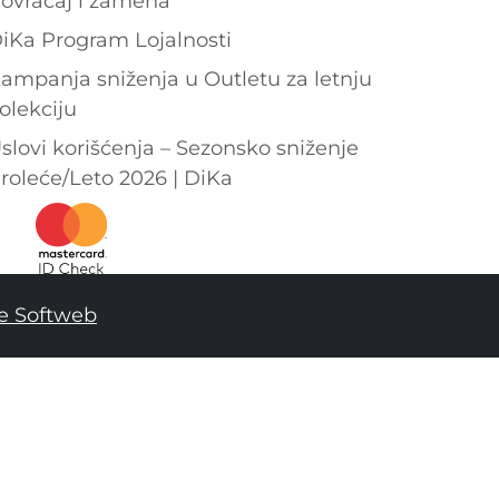
ovraćaj i zamena
iKa Program Lojalnosti
ampanja sniženja u Outletu za letnju
olekciju
slovi korišćenja – Sezonsko sniženje
roleće/Leto 2026 | DiKa
e Softweb
46
DODAJ U KORPU