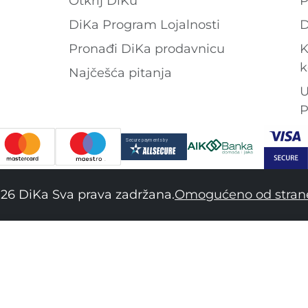
Otkrij DiKu
P
DiKa Program Lojalnosti
D
Pronađi DiKa prodavnicu
K
k
Najčešća pitanja
U
P
26 DiKa Sva prava zadržana.
Omogućeno od stran
34
36
38
40
42
44