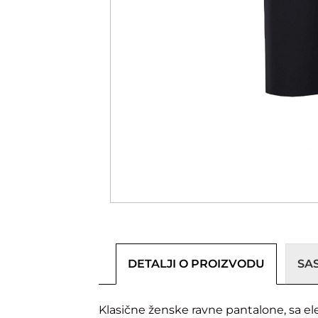
DETALJI O PROIZVODU
SA
Klasične ženske ravne pantalone, sa el