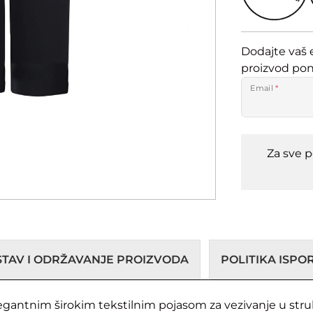
Dodajte vaš 
proizvod po
Email
*
Za sve 
STAV I ODRŽAVANJE PROIZVODA
POLITIKA ISP
egantnim širokim tekstilnim pojasom za vezivanje u stru