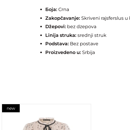
Боја:
Crna
Zakopčavanje:
Skriveni rajsferslus 
Džepovi:
bez dzepova
Linija struka:
srednji struk
Podstava:
Bez postave
Proizvedeno u:
Srbija
new