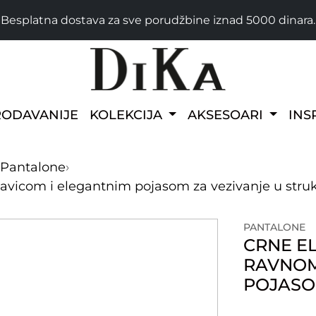
Besplatna dostava za sve porudžbine iznad 5000 dinara.
RODAVANIJE
KOLEKCIJA
AKSESOARI
INS
Pantalone
›
avicom i elegantnim pojasom za vezivanje u stru
PANTALONE
CRNE E
RAVNOM
POJASO