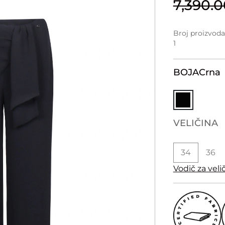
7,390.
Broj proizvod
1
BOJA
Crna
VELIČINA
34
36
Vodič za veli