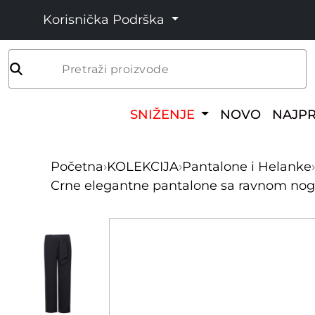
Korisnička Podrška
Pretraži proizvode
SNIŽENJE
NOVO
NAJP
Početna
›
KOLEKCIJA
›
Pantalone i Helanke
›
Crne elegantne pantalone sa ravnom nog