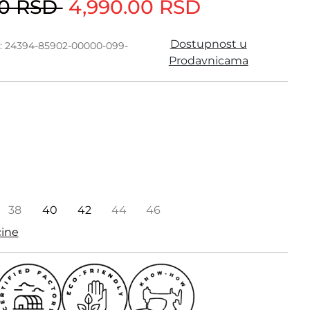
00 RSD
4,990.00 RSD
Dostupnost u
a: 24394-85902-00000-099-
Prodavnicama
38
40
42
44
46
čine