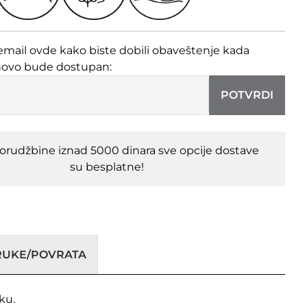
email ovde kako biste dobili obaveštenje kada
novo bude dostupan:
POTVRDI
porudžbine iznad 5000 dinara sve opcije dostave
su besplatne!
ORUKE/POVRATA
ku.