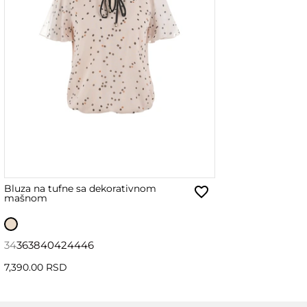
Bluza na tufne sa dekorativnom
mašnom
34
36
38
40
42
44
46
7,390.00 RSD