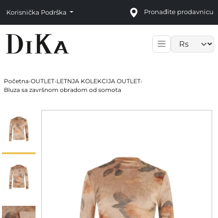
Pronađite prodavnicu
Korisnička Podrška
Language sele
Početna
›
OUTLET
›
LETNJA KOLEKCIJA OUTLET
›
Bluza sa završnom obradom od somota