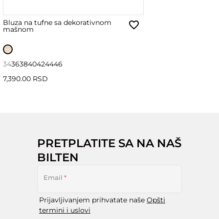
Bluza na tufne sa dekorativnom
mašnom
34
36
38
40
42
44
46
7,390.00 RSD
PRETPLATITE SA NA NAŠ
BILTEN
Email
*
Prijavljivanjem prihvatate naše
Opšti
termini i uslovi