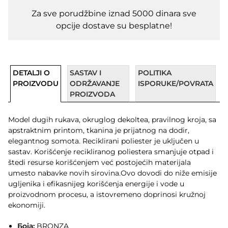
Za sve porudžbine iznad 5000 dinara sve
opcije dostave su besplatne!
DETALJI O
SASTAV I
POLITIKA
PROIZVODU
ODRŽAVANJE
ISPORUKE/POVRATA
PROIZVODA
Model dugih rukava, okruglog dekoltea, pravilnog kroja, sa
apstraktnim printom, tkanina je prijatnog na dodir,
elegantnog somota. Reciklirani poliester je uključen u
sastav. Korišćenje recikliranog poliestera smanjuje otpad i
štedi resurse korišćenjem već postojećih materijala
umesto nabavke novih sirovina.Ovo dovodi do niže emisije
ugljenika i efikasnijeg korišćenja energije i vode u
proizvodnom procesu, a istovremeno doprinosi kružnoj
ekonomiji.
Боја:
BRONZA