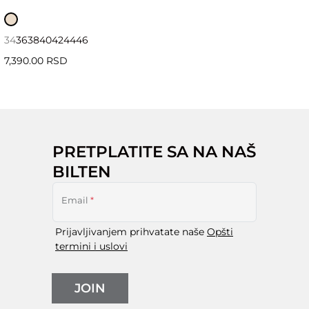
34
36
38
40
42
44
46
7,390.00 RSD
PRETPLATITE SA NA NAŠ
BILTEN
Email
*
Prijavljivanjem prihvatate naše
Opšti
termini i uslovi
JOIN