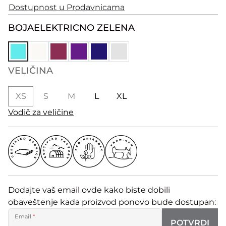
Dostupnost u Prodavnicama
BOJA
ELEKTRICNO ZELENA
VELIČINA
XS
S
M
L
XL
Vodič za veličine
Dodajte vaš email ovde kako biste dobili
obaveštenje kada proizvod ponovo bude dostupan:
Email
*
POTVRDI