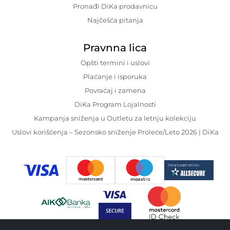
Pronađi DiKa prodavnicu
Najčešća pitanja
Pravnna lica
Opšti termini i uslovi
Plaćanje i isporuka
Povraćaj i zamena
DiKa Program Lojalnosti
Kampanja sniženja u Outletu za letnju kolekciju
Uslovi korišćenja – Sezonsko sniženje Proleće/Leto 2026 | DiKa