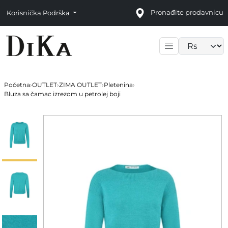
Pronađite prodavnicu
Korisnička Podrška
Language sele
Početna
›
OUTLET
›
ZIMA OUTLET
›
Pletenina
›
Bluza sa čamac izrezom u petrolej boji