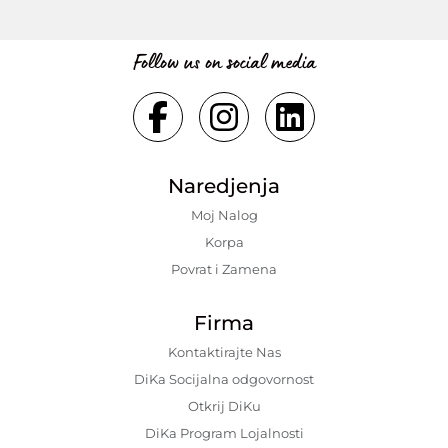
Follow us on social media
Naredjenja
Moj Nalog
Korpa
Povrat i Zamena
Firma
Kontaktirajte Nas
DiKa Socijalna odgovornost
Otkrij DiKu
DiKa Program Lojalnosti