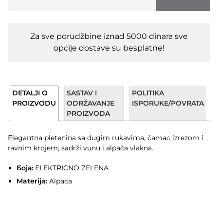
Za sve porudžbine iznad 5000 dinara sve
opcije dostave su besplatne!
DETALJI O
SASTAV I
POLITIKA
PROIZVODU
ODRŽAVANJE
ISPORUKE/POVRATA
PROIZVODA
Elegantna pletenina sa dugim rukavima, čamac izrezom i
ravnim krojem; sadrži vunu i alpača vlakna.
Боја:
ELEKTRICNO ZELENA
Materija:
Alpaca