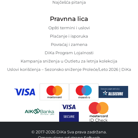
Najčešća pitanja
Pravnna lica
Opšti termini i uslovi
Plaćanje i isporuka
Povraćaj i zamena
DiKa Program Lojalnosti
Kampanja sniženja u Outletu za letnja kolekcija
Uslovi korišćenja – Sezonsko sniženje Proleće/Leto 2026 | DiKa
© 2017-2026 DiKa Sva prava zadržana.
Omogućeno od strane Softweb