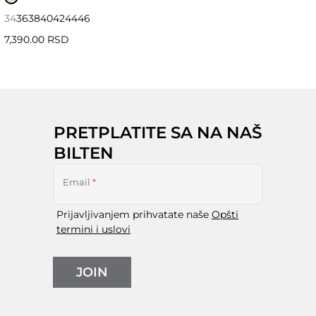
34
36
38
40
42
44
46
7,390.00 RSD
PRETPLATITE SA NA NAŠ
BILTEN
Email
*
Prijavljivanjem prihvatate naše
Opšti
termini i uslovi
JOIN