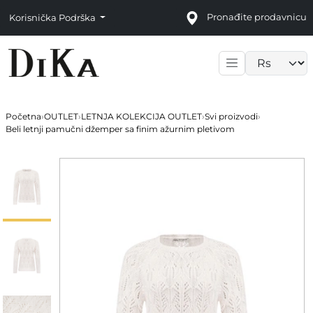
Pronađite prodavnicu
Korisnička Podrška
Language sele
Početna
›
OUTLET
›
LETNJA KOLEKCIJA OUTLET
›
Svi proizvodi
›
Beli letnji pamučni džemper sa finim ažurnim pletivom