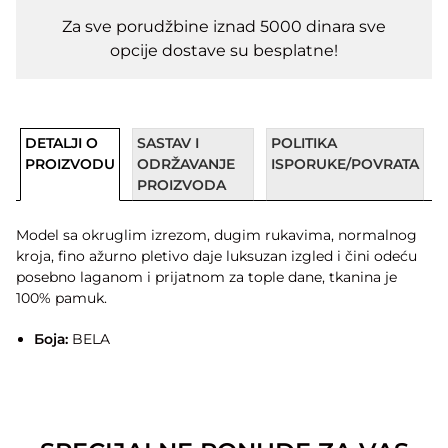
Za sve porudžbine iznad 5000 dinara sve
opcije dostave su besplatne!
DETALJI O
SASTAV I
POLITIKA
PROIZVODU
ODRŽAVANJE
ISPORUKE/POVRATA
PROIZVODA
Model sa okruglim izrezom, dugim rukavima, normalnog
kroja, fino ažurno pletivo daje luksuzan izgled i čini odeću
posebno laganom i prijatnom za tople dane, tkanina je
100% pamuk.
Боја:
BELA